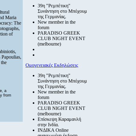
39η "Ρεμπέτικη"
Συνάντηση στο Μπόχουμ
tural
της Γερμανίας.
and Maria
New member in the
ocracy: The
forum
hotographs,
PARADISO GREEK
tion of
CLUB NIGHT EVENT
(melbourne)
biniotis,
 Papoulias,
 the
Ομογενειακές Εκδηλώσεις
39η "Ρεμπέτικη"
Συνάντηση στο Μπόχουμ
της Γερμανίας.
e, a
New member in the
ty from
forum
PARADISO GREEK
CLUB NIGHT EVENT
(melbourne)
Επίσκεψη Καραμανλή
στην Ινδία.
ΙΝΔΙΚΑ Online
ανανεωμένη έκδοση.