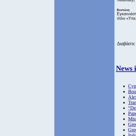
Βοστώνη
Εγκαινιάστ
τίτλο «Υπε
Διαβάστε 
News i
Cyp
Book
Ale
Tra
“De
Pap
Mis
Gre
Gree
Ita