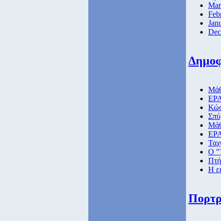
Mar
Feb
Jan
Dec
Δημοφ
Μάθ
ΕΡΑ
Κώσ
Σπύ
Μάθ
ΕΡΑ
Ταχ
Ο "
Πτή
Η ε
Πορτρ