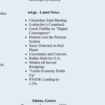
ert.gr - Latest News
δόξου
Christofias-Talat Meeting
Gorbachev's Comeback
Greek FinMin on "Digital
Convergence"
Protests over the Pension
System
Snow Detected on Red
Planet
Uncertainty and Concern
Rallies Held for O.A.
Written off but not
κής
Resigning
"Greek Economy Holds
Up"
PASOK Leading by
1.2%
Athens, Greece