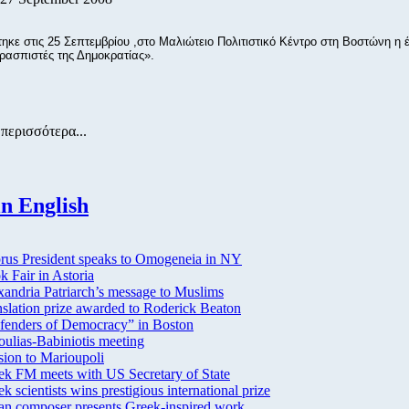
ηκε στις 25 Σεπτεμβρίου ,στο Μαλιώτειο Πολιτιστικό Κέντρο στη Βοστώνη η 
ρασπιστές της Δημοκρατίας».
περισσότερα...
n English
rus President speaks to Omogeneia in NY
 Fair in Astoria
xandria Patriarch’s message to Muslims
nslation prize awarded to Roderick Beaton
fenders of Democracy” in Boston
oulias-Babiniotis meeting
sion to Marioupoli
ek FM meets with US Secretary of State
k scientists wins prestigious international prize
lian composer presents Greek-inspired work