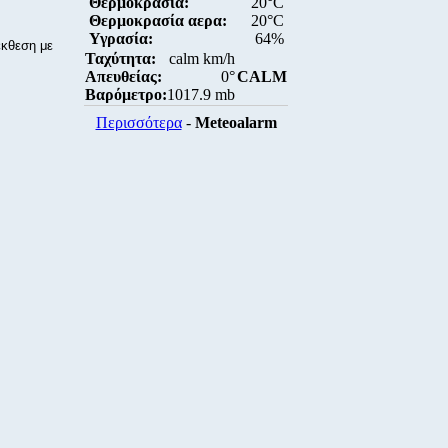
Θερμοκρασία:
20°C
Θερμοκρασία αερα:
20°C
Υγρασία:
64%
έκθεση με
Ταχύτητα:
calm km/h
Απευθείας:
0°
CALM
Βαρόμετρο:
1017.9 mb
Περισσότερα
-
Meteoalarm