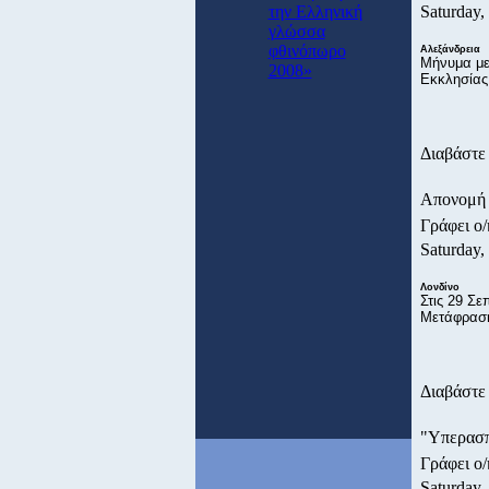
την Ελληνική
Saturday,
γλώσσα
φθινόπωρο
Aλεξάνδρεια
Μήνυμα με
2008»
Εκκλησίας
Διαβάστε 
Απονομή 
Γράφει ο
Saturday,
Λονδίνο
Στις 29 Σε
Μετάφραση
Διαβάστε 
"Υπερασπ
Γράφει ο
Saturday,