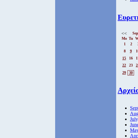
Ευρετ
<<
Sep
Mo
Tu
W
1
2
8
9
1
15
16
1
22
23
2
29
30
Αρχεί
Sep
Aug
July
Jun
May
Apr