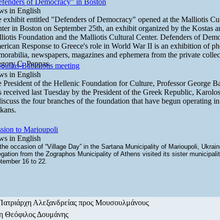
fenders of Democracy” in Boston
s in English
 exhibit entitled "Defenders of Democracy" opened at the Malliotis Cul
ter in Boston on September 25th, an exhibit organized by the Kostas 
liotis Foundation and the Malliotis Cultural Center. Defenders of Dem
rican Response to Greece's role in World War II is an exhibition of p
orabilia, newspapers, magazines and ephemera from the private collec
gory C. Pappas.
oulias-Babiniotis meeting
s in English
 President of the Hellenic Foundation for Culture, Professor George Ba
 received last Tuesday by the President of the Greek Republic, Karolos
discuss the four branches of the foundation that have begun operating in
lkans.
sion to Marioupoli
s in English
the occasion of “Village Day” in the Sartana Municipality of Marioupoli, Ukrain
egation from the Zographos Municipality of Athens visited its sister municipali
tember 16 to 22.
ατριάρχη Αλεξανδρείας προς Μουσουλμάνους
/η Θεόφιλος Δουμάνης