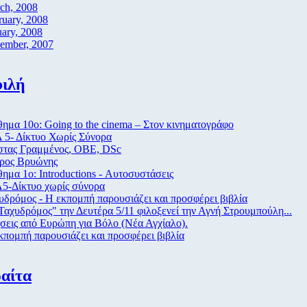
ch, 2008
ruary, 2008
uary, 2008
ember, 2007
ιλή
ημα 10ο: Going to the cinema – Στον κινηματογράφο
 5- Δίκτυο Χωρίς Σύνορα
τας Γραμμένος, ΟΒΕ, DSc
ρος Βρυώνης
ημα 1ο: Introductions - Αυτοσυστάσεις
5-Δίκτυο χωρίς σύνορα
υδρόμος - Η εκπομπή παρουσιάζει και προσφέρει βιβλία
Ταχυδρόμος" την Δευτέρα 5/11 φιλοξενεί την Αγνή Στρουμπούλη...
σεις από Eυρώπη για Βόλο (Νέα Αγχίαλο).
κπομπή παρουσιάζει και προσφέρει βιβλία
αίτα