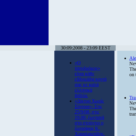
30:09:2008 - 23:09 EEST
Ale
«Ο
New
ταχυδρόμος»
The
είναι κάθε
on 
εβδομάδα κοντά
σας με καλά
ελληνικά
βιβλία.
Tra
«Δίκτυο Χωρίς
New
Σύνορα»- Στις
The
25/9/08, στις
tra
19.00, ζωντανά
στο στούντιο ο
ζωγράφος Κ.
Χαραλαμπίδης.