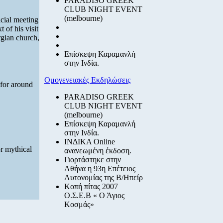
PARADISO GREEK
CLUB NIGHT EVENT
(melbourne)
icial meeting
 of his visit
gian church,
Επίσκεψη Καραμανλή
στην Ινδία.
Ομογενειακές Εκδηλώσεις
 for around
PARADISO GREEK
CLUB NIGHT EVENT
(melbourne)
Επίσκεψη Καραμανλή
στην Ινδία.
ΙΝΔΙΚΑ Online
or mythical
ανανεωμένη έκδοση.
Γιορτάστηκε στην
Αθήνα η 93η Επέτειος
Αυτονομίας της Β/Ηπείρ
Κοπή πίτας 2007
Ο.Σ.Ε.Β « Ο Άγιος
Κοσμάς»