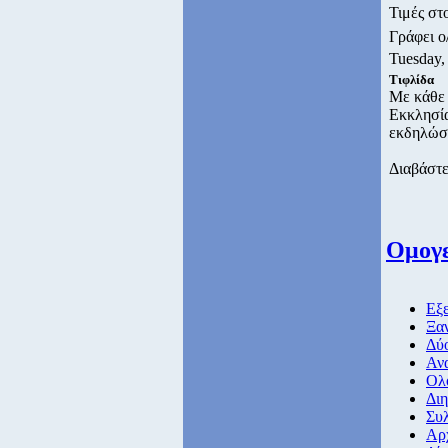
Τιμές σ
Γράφει 
Tuesday,
Τιφλίδα
Με κάθε 
Εκκλησία
εκδηλώσε
Διαβάστε
Ομογε
Εξε
Ξα
Δύ
Αν
Ολ
Διη
Συλ
Αρ