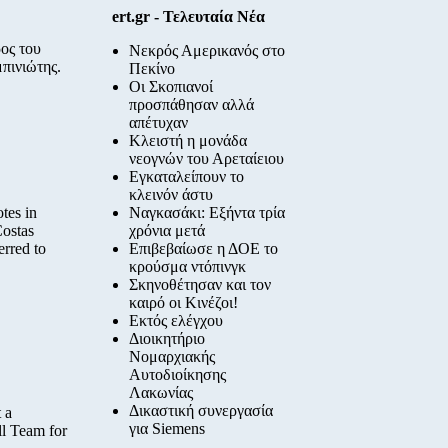
ert.gr - Τελευταία Νέα
ος του
Νεκρός Αμερικανός στο
πινιώτης.
Πεκίνο
Οι Σκοπιανοί
προσπάθησαν αλλά
απέτυχαν
Κλειστή η μονάδα
νεογνών του Αρεταίειου
Εγκαταλείπουν το
κλεινόν άστυ
otes in
Ναγκασάκι: Εξήντα τρία
Costas
χρόνια μετά
erred to
Επιβεβαίωσε η ΔΟΕ το
κρούσμα ντόπινγκ
Σκηνοθέτησαν και τον
καιρό οι Κινέζοι!
Εκτός ελέγχου
Διοικητήριο
Νομαρχιακής
Αυτοδιοίκησης
Λακωνίας
Δικαστική συνεργασία
 a
για Siemens
ll Team for