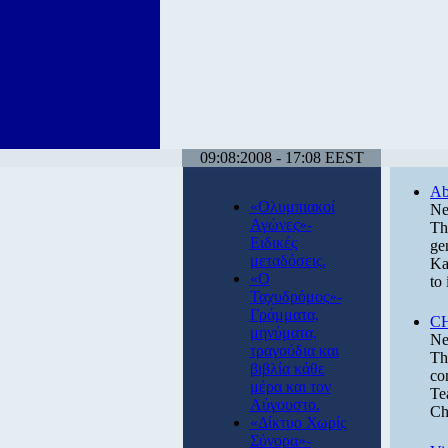
09:08:2008 - 17:08 EEST
Ab
«Ολυμπιακοί
Ne
Αγώνες»-
Th
Ειδικές
ge
μεταδόσεις.
Ka
«Ο
to
Ταχυδρόμος»-
Γράμματα,
CH
μηνύματα,
Ne
τραγούδια και
Th
βιβλία κάθε
co
μέρα και τον
Te
Αύγουστο.
Ch
«Δίκτυο Χωρίς
Σύνορα»-