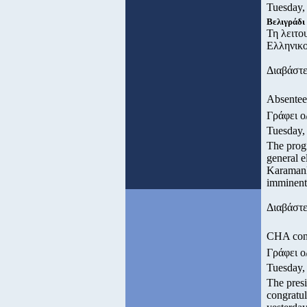
Tuesday,
Βελιγράδι
Τη λειτο
Ελληνικο
Διαβάστε
Absentee
Γράφει 
Tuesday,
The progr
general e
Karamanli
imminent 
Διαβάστε
CHA cong
Γράφει 
Tuesday,
The presi
congratul