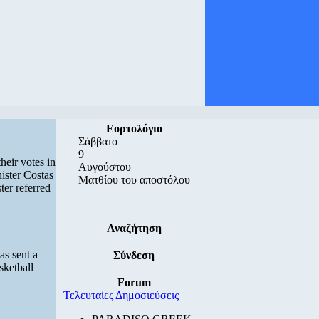
Εορτολόγιο
Σάββατο
9
heir votes in
Αυγούστου
ister Costas
Ματθίου του αποστόλου
ter referred
Αναζήτηση
as sent a
Σύνδεση
sketball
Forum
Τελευταίες Δημοσιεύσεις