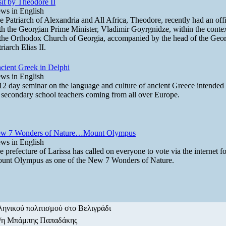
sit by Theodore II
ws in English
e Patriarch of Alexandria and All Africa, Theodore, recently had an off
th the Georgian Prime Minister, Vladimir Goyrgnidze, within the context
 the Orthodox Church of Georgia, accompanied by the head of the Geor
riarch Elias II.
cient Greek in Delphi
ws in English
12 day seminar on the language and culture of ancient Greece intended
 secondary school teachers coming from all over Europe.
w 7 Wonders of Nature…Mount Olympus
ws in English
e prefecture of Larissa has called on everyone to vote via the internet f
unt Olympus as one of the New 7 Wonders of Nature.
ληνικού πολιτισμού στο Βελιγράδι
ο/η Μπάμπης Παπαδάκης