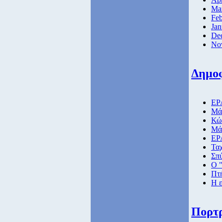
Ma
Feb
Jan
De
No
Δημο
ΕΡΑ
Μάθ
Κώ
Μάθ
ΕΡ
Ταχ
Σπ
Ο "
Πτή
Η ε
Πορτ