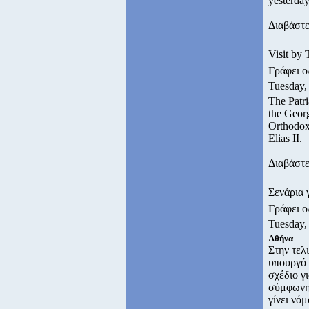
yesterday
Διαβάστε
Visit by 
Γράφει 
Tuesday,
The Patri
the Georg
Orthodox
Elias II.
Διαβάστε
Σενάρια 
Γράφει 
Tuesday,
Αθήνα
Στην τελ
υπουργό 
σχέδιο γ
σύμφωνη 
γίνει νό