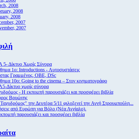
rch, 2008
ruary, 2008
uary, 2008
cember, 2007
vember, 2007
φιλή
 5- Δίκτυο Χωρίς Σύνορα
ημα 1ο: Introductions - Αυτοσυστάσεις
στας Γραμμένος, ΟΒΕ, DSc
ημα 10ο: Going to the cinema – Στον κινηματογράφο
Α5-Δίκτυο χωρίς σύνορα
υδρόμος - Η εκπομπή παρουσιάζει και προσφέρει βιβλία
ύρος Βρυώνης
Ταχυδρόμος" την Δευτέρα 5/11 φιλοξενεί την Αγνή Στρουμπούλη...
σεις από Eυρώπη για Βόλο (Νέα Αγχίαλο).
κπομπή παρουσιάζει και προσφέρει βιβλία
ραίτα