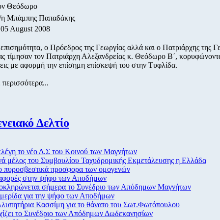
τον Θεόδωρο
ο/η Μπάμπης Παπαδάκης
 05 August 2008
επισημότητα, ο Πρόεδρος της Γεωργίας αλλά και ο Πατριάρχης της Γ
ς τίμησαν τον Πατριάρχη Αλεξανδρείας κ. Θεόδωρο Β΄, κορυφώνοντα
ις με αφορμή την επίσημη επίσκεψή του στην Τυφλίδα.
 περισσότερα...
νειακό Δελτίο
λέγη το νέο Δ.Σ του Κοινού των Μαγνήτων
νά μέλος του Συμβουλίου Ταχυδρομικής Εκμετάλευσης η Ελλάδα
ο πυροσβεστικά προσφορα των ομογενών
αφορές στην ψήφο των Αποδήμων
οκληρώνεται σήμερα το Συνέδριο των Απόδημων Μαγνήτων
μερίδα για την ψήφο των Αποδήμων
λυπητήρια Κασσίμη για το θάνατο του Σωτ.Φωτόπουλου
χίζει το Συνέδριο των Απόδημων Δωδεκανησίων