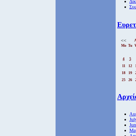
Δί
Συ
Ευρετ
<<
A
Mo
Tu
4
5
11
12
18
19
25
26
Αρχεί
Aug
Jul
Jun
Ma
Apr