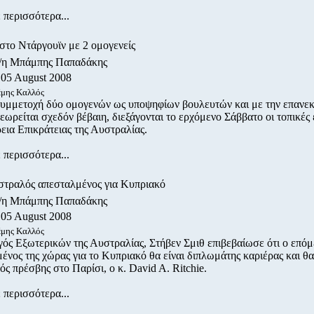
 περισσότερα...
στο Ντάργουϊν με 2 ομογενείς
ο/η Μπάμπης Παπαδάκης
 05 August 2008
μης Καλλός
υμμετοχή δύο ομογενών ως υποψηφίων βουλευτών και με την επανε
θεωρείται σχεδόν βέβαιη, διεξάγονται το ερχόμενο Σάββατο οι τοπικές
εια Επικράτειας της Αυστραλίας.
 περισσότερα...
τραλός απεσταλμένος για Κυπριακό
ο/η Μπάμπης Παπαδάκης
 05 August 2008
έμης Καλλός
ός Εξωτερικών της Αυστραλίας, Στήβεν Σμιθ επιβεβαίωσε ότι ο επόμ
ένος της χώρας για το Κυπριακό θα είναι διπλωμάτης καριέρας και θα 
ς πρέσβης στο Παρίσι, ο κ. David A. Ritchie.
 περισσότερα...