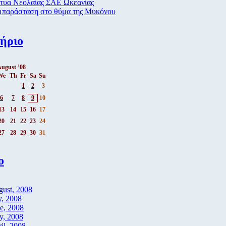
κτυα Νεολαίας ΣΑΕ Ωκεανίας
μπαράσταση στο θύμα της Μυκόνου
ήριο
ugust ’08
We
Th
Fr
Sa
Su
1
2
3
6
7
8
9
10
13
14
15
16
17
20
21
22
23
24
27
28
29
30
31
ο
ust, 2008
y, 2008
e, 2008
y, 2008
il, 2008