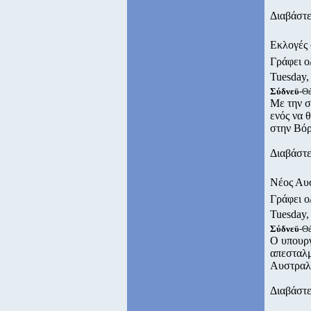
Διαβάστε
Εκλογές 
Γράφει 
Tuesday,
Σύδνεϋ-
Θέ
Με την σ
ενός να 
στην Βόρ
Διαβάστε
Nέος Αυσ
Γράφει 
Tuesday,
Σύδνεϋ
-Θ
Ο υπουργ
απεσταλμ
Αυστραλό
Διαβάστε