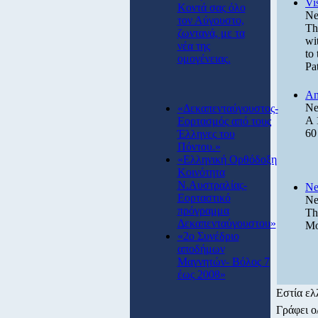
Vi
Κοντά σας όλο
Ne
τον Αύγουστο,
Th
ζωντανά, με τα
wi
νέα της
to
ομογένειας.
Pat
An
Ne
«Δεκαπενταύγουστος-
A 
Εορτασμός από τους
60
Έλληνες του
Πόντου.»
«Ελληνική Ορθόδοξη
Κοινότητα
Ν.Αυστραλίας-
Ne
Εορταστικό
Ne
πρόγραμμα
Th
Δεκαπενταύγουστου»
Mo
«2ο Συνέδριο
αποδήμων
Μαγνητών- Βόλος 7
έως 2008»
Εστία ελ
Γράφει 