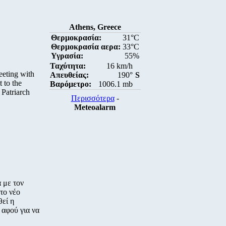
Athens, Greece
Θερμοκρασία:
31°C
Θερμοκρασία αερα:
33°C
Υγρασία:
55%
Ταχύτητα:
16 km/h
eeting with
Απευθείας:
190°
S
 to the
Βαρόμετρο:
1006.1 mb
Patriarch
Περισσότερα
-
Meteoalarm
 με τον
το νέο
θεί η
 αφού για να