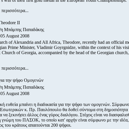
's win of their first gold medal in the European Youth Championships.
 περισσότερα...
Theodore II
ο/η Μπάμπης Παπαδάκης
 05 August 2008
arch of Alexandria and All Africa, Theodore, recently had an official m
ian Prime Minister, Vladimir Goyrgnidze, within the context of his visit
 Church of Georgia, accompanied by the head of the Georgian church, 
 περισσότερα...
για την ψήφο Ομογενών
ο/η Μπάμπης Παπαδάκης
 05 August 2008
ική ευθεία μπαίνει η διαδικασία για την ψήφο των ομογενών. Σύμφωνα
Εσωτερικών κ. Πρ. Παυλόπουλο θα δοθεί σύντομα στη δημοσιότητα 
ια να ξεκινήσει άλλος ένας γύρος διαλόγου. Στόχος είναι να διασφαλισ
γνώμη του ΠΑΣΟΚ, το οποίο κατ' αρχήν είναι σύμφωνο με την ιδέα,
μος του κράτους απαιτούνται 200 ψήφοι.