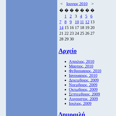
<
Ιουνιος 2010
>
�
�
�
�
�
�
�
1
2
3
4
5
6
7
8
9
10
11
12
13
14
15
16
17
18
19
20
21
22
23
24
25
26
27
28
29
30
Αρχείο
Απριλιος, 2010
Μαρτιος, 2010
Φεβρουαριος, 2010
Ιανουαριος, 2010
Δεκεμβριος, 2009
Νοεμβριος, 2009
Οκτωβριος, 2009
Σεπτεμβριος, 2009
Αυγουστος, 2009
Ιουλιος, 2009
Δημοφιλή