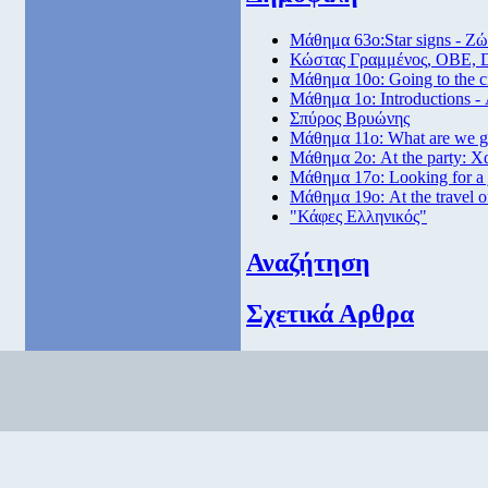
Μάθημα 63ο:Star signs - Ζώ
Κώστας Γραμμένος, ΟΒΕ, 
Μάθημα 10ο: Going to the 
Μάθημα 1ο: Introductions -
Σπύρος Βρυώνης
Μάθημα 11ο: What are we go
Μάθημα 2ο: At the party: Χ
Μάθημα 17ο: Looking for a
Μάθημα 19ο: At the travel o
"Κάφες Ελληνικός"
Αναζήτηση
Σχετικά Αρθρα