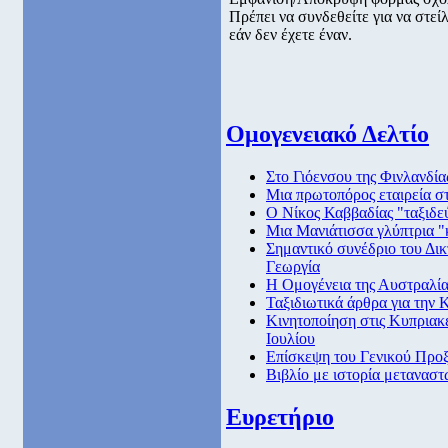
Πρέπει να συνδεθείτε για να στε
εάν δεν έχετε έναν.
Ομογενειακό Δελτίο
Στο Γιόενσου της Φινλανδί
Μια πρωτοπόρος εταιρεία στ
Ο Νίκος Καββαδίας "ταξιδεύ
Μια Μανιάτισσα γλύπτρια "
Σημαντικό συνέδριο του Δι
Γεωργία
Η Ομογένεια της Αυστραλία
Ταξιδιωτικά άρθρα για την
Κινητοποίηση στις Κυπριακέ
Ιουλίου
Επίσκεψη του Γενικού Προξ
Βιβλίο με ιστορία μετανασ
Ευρετήριο