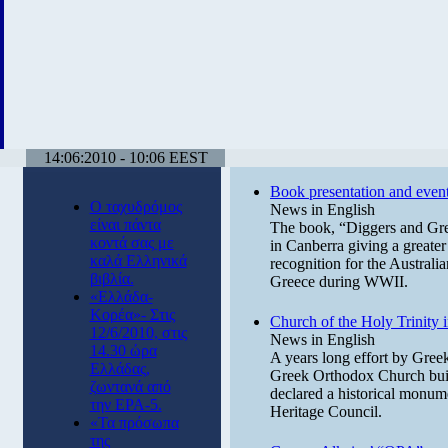
14:06:2010 - 10:06 EEST
Book presentation and events
Ο ταχυδρόμος
News in English
είναι πάντα
The book, “Diggers and Gree
κοντά σας με
in Canberra giving a greater 
καλά Ελληνικά
recognition for the Australia
βιβλία.
Greece during WWII.
«Ελλάδα-
Κορέα»- Στις
Church of the Holy Trinity 
12/6/2010, στις
News in English
14.30 ώρα
A years long effort by Greek-
Ελλάδας,
Greek Orthodox Church built
ζωντανά από
declared a historical monu
την ΕΡΑ-5.
Heritage Council.
«Τα πρόσωπα
της