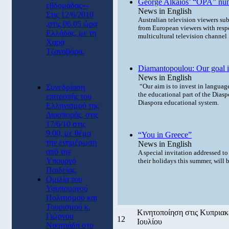
George Alkaios’ “OPA” numb
εβδομάδας»-
News in English
Στις 12/6/2010
Australian television viewers sub
,στις 06.05 ώρα
from European viewers with respe
Ελλάδας, με τη
multicultural television channe
Χαρά
Τζαναβάρα.
Diamantopoulou: Our goal is 
News in English
“Our aim is to invest in language
Συνεδρίαση
the educational part of the Diasp
επιτροπής του
Diaspora educational system.
Ελληνισμού της
Διασποράς, στις
17/6/10 στις
9.00, με θέμα
“You in Greece”
την ενημέρωση
News in English
από την
A special invitation addressed t
Υπουργό
their holidays this summer, will 
Παιδείας.
Ομιλία του
Υφυπουργού
Πολιτισμού και
Τουρισμού κ.
Κινητοποίηση στις Κυπριακέ
Γιώργου
12
Ιουλίου
Νικητιάδη στο