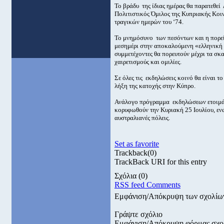
Το βράδυ της ίδιας ημέρας θα παρατεθεί
Πολιτιστικός Όμιλος της Κυπριακής Κοιν
τραγικών ημερών του ‘74.
Το μνημόσυνο των πεσόντων και η πορεία
μεσημέρι στην αποκαλούμενη «ελληνική ο
συμμετέχοντες θα πορευτούν μέχρι τα σκ
χαιρετισμούς και ομιλίες.
Σε όλες τις εκδηλώσεις κοινό θα είναι 
λήξη της κατοχής στην Κύπρο.
Ανάλογο πρόγραμμα εκδηλώσεων ετοιμάζε
κορυφωθούν την Κυριακή 25 Ιουλίου, ενώ
αυστραλιανές πόλεις.
Set as favorite
Trackback
(0)
TrackBack URI for this entry
Σχόλια
(0)
RSS feed Comments
Εμφάνιση/Απόκρυψη των σχολίω
Γράψτε σχόλιο
Εμφάνιση/Απόκρυψη φόρμας σχο