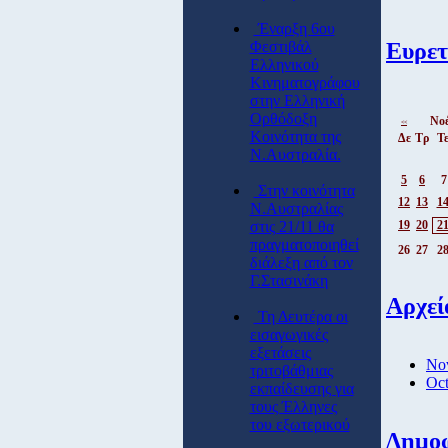
Έναρξη 6ου
Ευρετ
Φεστιβάλ
Ελληνικού
Κινηματογράφου
στην Ελληνική
Ορθόδοξη
Νοέ
<<
Κοινότητα της
Δε
Τρ
Τ
Ν.Αυστραλία.
5
6
7
Στην κοινότητα
12
13
1
Ν.Αυστραλίας
19
20
2
στις 21/11 θα
πραγματοποιηθεί
26
27
2
διάλεξη από τον
Γ.Στασινάκη
Αρχεί
Τη Δευτέρα οι
εισαγωγικές
εξετάσεις
No
τριτοβάθμιας
Oct
εκπαίδευσης για
τους Έλληνες
του εξωτερικού
Δημο