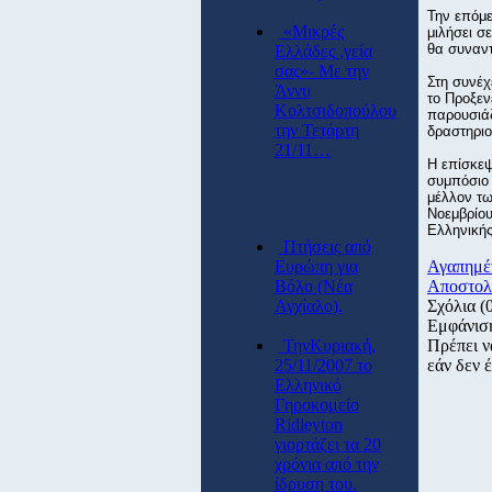
Την επόμε
«Μικρές
μιλήσει σ
θα συναντ
Ελλάδες ,γεία
σας»- Με την
Στη συνέχ
Άννυ
το Προξενε
Κολτσιδοπούλου
παρουσιάζ
την Τετάρτη
δραστηριο
21/11…
Η επίσκεψ
συμπόσιο 
μέλλον τω
Νοεμβρίου
Ελληνικής
Πτήσεις από
Eυρώπη για
Αγαπημέ
Βόλο (Νέα
Αποστολ
Αγχίαλο).
Σχόλια
(
Εμφάνισ
ΤηνΚυριακή,
Πρέπει ν
25/11/2007 το
εάν δεν έ
Ελληνικό
Γηροκομείο
Ridleyton
γιορτάζει τα 20
χρόνια από την
ίδρυση του.