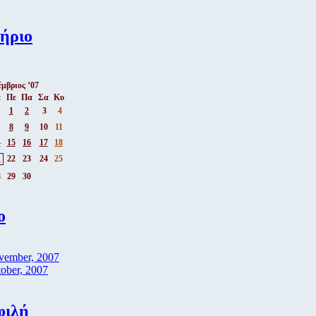
ήριο
μβριος ’07
ε
Πε
Πα
Σα
Κυ
1
2
3
4
8
9
10
11
4
15
16
17
18
1
22
23
24
25
8
29
30
ο
vember, 2007
ober, 2007
φιλή