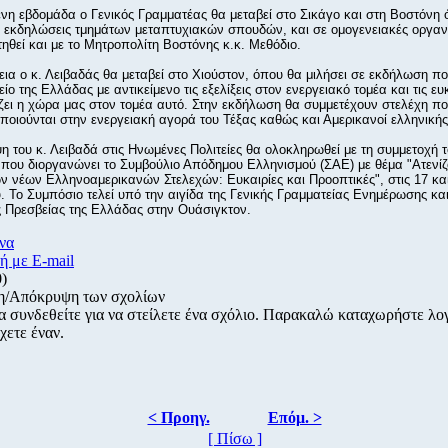
νη εβδομάδα ο Γενικός Γραμματέας θα μεταβεί στο Σικάγο και στη Βοστόνη
ε εκδηλώσεις τμημάτων μεταπτυχιακών σπουδών, και σε ομογενειακές οργαν
ηθεί και με το Μητροπολίτη Βοστόνης κ.κ. Μεθόδιο.
εια ο κ. Λειβαδάς θα μεταβεί στο Χιούστον, όπου θα μιλήσει σε εκδήλωση π
ίο της Ελλάδας με αντικείμενο τις εξελίξεις στον ενεργειακό τομέα και τις ευ
ει η χώρα μας στον τομέα αυτό. Στην εκδήλωση θα συμμετέχουν στελέχη π
ποιούνται στην ενεργειακή αγορά του Τέξας καθώς και Αμερικανοί ελληνική
η του κ. Λειβαδά στις Ηνωμένες Πολιτείες θα ολοκληρωθεί με τη συμμετοχή τ
που διοργανώνει το Συμβούλιο Απόδημου Ελληνισμού (ΣΑΕ) με θέμα "Ατενίζ
ν νέων Ελληνοαμερικανών Στελεχών: Ευκαιρίες και Προοπτικές", στις 17 κα
. Το Συμπόσιο τελεί υπό την αιγίδα της Γενικής Γραμματείας Ενημέρωσης και
 Πρεσβείας της Ελλάδας στην Ουάσιγκτον.
να
ή με E-mail
0)
η/Απόκρυψη των σχολίων
α συνδεθείτε για να στείλετε ένα σχόλιο. Παρακαλώ καταχωρήστε λ
χετε έναν.
< Προηγ.
Επόμ. >
[ Πίσω ]