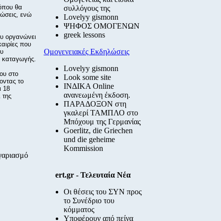
 όπου θα
συλλόγους της
ώσεις, ενώ
Lovelyy gismonn
ΨΗΦΟΣ ΟΜΟΓΕΝΩΝ
greek lessons
ου οργανώνει
καιρίες που
Ομογενειακές Εκδηλώσεις
ου
ς καταγωγής.
Lovelyy gismonn
ου στο
Look some site
οντας το
ΙΝΔΙΚΑ Online
ι 18
ανανεωμένη έκδοση.
 της
ΠΑΡΑΔΟΞΟΝ στη
γκαλερί ΤΑΜΠΛΟ στο
Μπόχουμ της Γερμανίας
Goerlitz, die Griechen
und die geheime
Kommission
ογαριασμό
ert.gr - Τελευταία Νέα
Οι θέσεις του ΣΥΝ προς
το Συνέδριο του
κόμματος
Υποφέρουν από πείνα