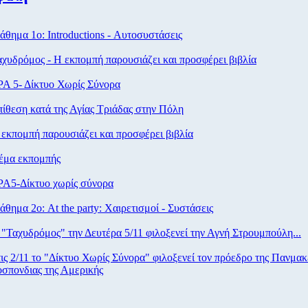
θημα 1ο: Introductions - Αυτοσυστάσεις
χυδρόμος - Η εκπομπή παρουσιάζει και προσφέρει βιβλία
Α 5- Δίκτυο Χωρίς Σύνορα
ίθεση κατά της Αγίας Τριάδας στην Πόλη
εκπομπή παρουσιάζει και προσφέρει βιβλία
μα εκπομπής
Α5-Δίκτυο χωρίς σύνορα
θημα 2ο: At the party: Χαιρετισμοί - Συστάσεις
"Ταχυδρόμος" την Δευτέρα 5/11 φιλοξενεί την Αγνή Στρουμπούλη...
ις 2/11 το "Δίκτυο Χωρίς Σύνορα" φιλοξενεί τον πρόεδρο της Πανμακ
σπονδιας της Αμερικής