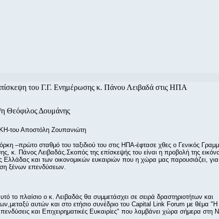
πίσκεψη του Γ.Γ. Ενημέρωσης κ. Πάνου Λειβαδά στις ΗΠΑ
/η Θεόφιλος Δουμάνης
Η-του Αποστόλη Ζουπανιώτη
όρκη –πρώτο σταθμό του ταξιδιού του στις ΗΠΑ-έφτασε χθες ο Γενικός Γραμ
ς, κ. Πάνος Λειβαδάς.Σκοπός της επίσκεψής του είναι η προβολή της εικόνα
 Ελλάδας και των οικονομικών ευκαιριών που η χώρα μας παρουσιάζει, για
ση ξένων επενδύσεων.
υτό το πλαίσιο ο κ. Λειβαδάς θα συμμετάσχει σε σειρά δραστηριοτήτων και
ν,μεταξύ αυτών και στο ετήσιο συνέδριο του Capital Link Forum με θέμα "
πενδύσεις και Επιχειρηματικές Ευκαιρίες" που λαμβάνει χώρα σήμερα στη 