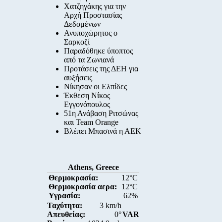
Χατζηγάκης για την
Αρχή Προστασίας
Δεδομένων
Ανυποχώρητος ο
Σαρκοζί
Παραδόθηκε ύποπτος
από τα Ζωνιανά
Προτάσεις της ΔΕΗ για
αυξήσεις
Νίκησαν οι Ελπίδες
Έκθεση Νίκος
Εγγονόπουλος
51η Ανάβαση Ριτσώνας
και Team Orange
Βλέπει Μπασινά η ΑΕΚ
Athens, Greece
Θερμοκρασία:
12°C
Θερμοκρασία αερα:
12°C
Υγρασία:
62%
Ταχύτητα:
3 km/h
Απευθείας:
0°
VAR