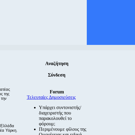
Αναζήτηση
Σύνδεση
ματέας
Forum
ς της
Τελευταίες Δημοσιεύσεις
 την
Υπάρχει συντονιστής/
διαχειριστής που
παρακολουθεί το
φόρουμ;
Η Ελλάδα
Περιμένουμε φίλους της
Νέα Υόρκη.
Ομογένειας και ειδικά