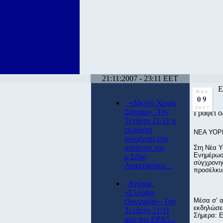
21:11:2007 - 23:11 EET
Ε
Nov
09
«Δίκτυο Χωρίς
2007
Σύνορα» -Την
Γράφει ο
Τετάρτη 21/11 η
εκπομπή
ΝΕΑ ΥΟΡΚ
φιλοξενεί στο
στούντιο τον
Στη Νέα Υ
Ενημέρωση
κ.Σέφη
σύγχρονης
Αναστασάκο…
προσέλκυ
Αγώνας
«Ελλάδα-
Μέσα σ’ α
Ουγγαρία»- Την
εκδηλώσεω
Τετάρτη 21/11
Σήμερα: Ε
από την ΕΡΑ5...