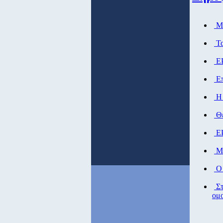
Μά
Τα
ΕΡ
Eπ
Η 
Θέ
ΕΡ
Μά
Ο 
Στ
ομο