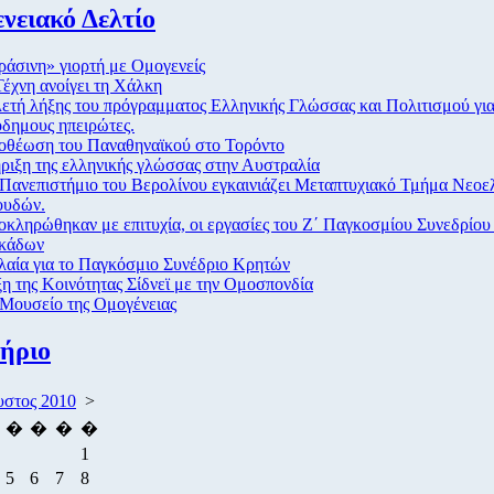
νειακό Δελτίο
άσινη» γιορτή με Ομογενείς
έχνη ανοίγει τη Χάλκη
ετή λήξης του πρόγραμματος Ελληνικής Γλώσσας και Πολιτισμού για
δημους ηπειρώτες.
οθέωση του Παναθηναϊκού στο Τορόντο
ριξη της ελληνικής γλώσσας στην Αυστραλία
Πανεπιστήμιο του Βερολίνου εγκαινιάζει Μεταπτυχιακό Τμήμα Νεοε
ουδών.
κληρώθηκαν με επιτυχία, οι εργασίες του Ζ΄ Παγκοσμίου Συνεδρίο
κάδων
αία για το Παγκόσμιο Συνέδριο Κρητών
η της Κοινότητας Σίδνεϊ με την Ομοσπονδία
Μουσείο της Ομογένειας
ήριο
στος 2010
>
�
�
�
�
1
5
6
7
8