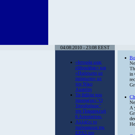
04:08:2010 - 23:08 EEST
Bo
«Ιστορία μιας
Ne
εβδομάδας» και
Th
«Πρόσωπο με
in
πρόσωπο» με
rec
τον Νίκο
Gr
Αμανίτη
Τα βιβλία που
Ch
προσφέρει "Ο
Ne
Ταχυδρόμος"
A 
την Παρασκευή
Gr
6 Αυγούστου.
de
Αλλάζει το
He
πρόγραμμα της
ΕΡΑ5 τον