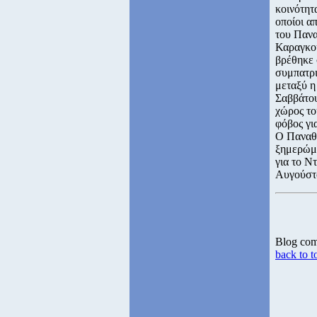
κοινότητ
οποίοι α
του Πανα
Καραγκού
βρέθηκε 
συμπατρ
μεταξύ η
Σαββάτου
χώρος το
φόβος γι
Ο Παναθη
ξημερώμα
για το Ν
Αυγούστ
Blog co
back to t