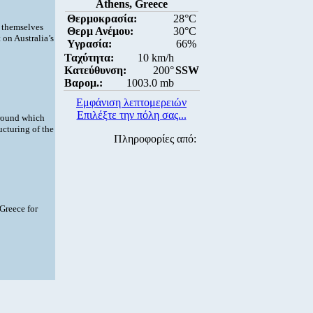
Athens, Greece
Θερμοκρασία:
28°C
g themselves
Θερμ Ανέμου:
30°C
 on Australia’s
Υγρασία:
66%
Ταχύτητα:
10 km/h
Κατεύθυνση:
200°
SSW
Βαρομ.:
1003.0 mb
Εμφάνιση λεπτομερειών
Επιλέξτε την πόλη σας...
around which
ucturing of the
Πληροφορίες από:
Greece for