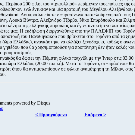
ας. Περίπου 200 φίλοι του «τριφυλλιού» περίμεναν τους παίκτες της ο
ποθεώθηκαν ενώ έντυσαν και μία προτομή του Μεγάλου Αλεξάνδρου 
θηναϊκού. Αντιπροσωπεία των «πρασίνων» αποτελούμενη από τους Γ
νη, Λουκά Βύντρα, Αλέξανδρο Τζόρβα, Νίκο Σπυρόπουλο και Ζιλμπ
στο κέντρο της ελληνικής παροικίας και έγινε αντικείμενο λατρείας απ
ιώτες μας. Η εκδήλωση διοργανώθηκε από την ΠΑΛΕΦΙΠ του Τορόντ
 αποστολή του Παναθηναϊκού που βρίσκεται στο Τορόντο από τα ξημ
 (ώρα Ελλάδας), αναγκάστηκε να αλλάξει ξενοδοχείο, καθώς ο αγωνι
υ γηπέδου που θα χρησιμοποιούσε για προπόνηση δεν ήταν καλός και
α τραυματισμούς.
ναϊκός θα δώσει την Πέμπτη φιλικό παιχνίδι με την Ίντερ στις 03.00 
τα ώρα Ελλάδας (20.00 τοπική). Μετά το Τορόντο, οι «πράσινοι» θα
τιτρόιτ όπου θα αντιμετωπίσουν σε φιλική αναμέτρηση τη Μίλαν, στις 
ου.
mments powered by
Disqus
op
< Προηγούμενο
Επόμενο >