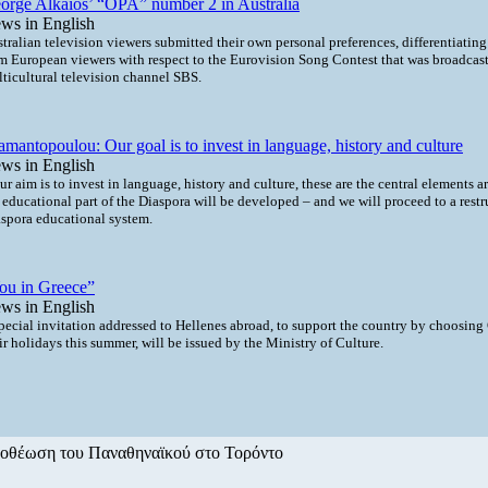
orge Alkaios’ “OPA” number 2 in Australia
ws in English
tralian television viewers submitted their own personal preferences, differentiatin
m European viewers with respect to the Eurovision Song Contest that was broadcast
ticultural television channel SBS.
amantopoulou: Our goal is to invest in language, history and culture
ws in English
r aim is to invest in language, history and culture, these are the central elements 
 educational part of the Diaspora will be developed – and we will proceed to a restr
spora educational system.
ou in Greece”
ws in English
pecial invitation addressed to Hellenes abroad, to support the country by choosing 
ir holidays this summer, will be issued by the Ministry of Culture.
οθέωση του Παναθηναϊκού στο Τορόντο