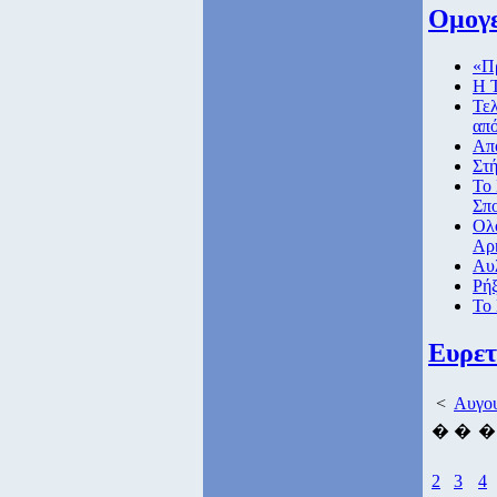
Ομογε
«Πρ
Η Τ
Τελ
από
Απ
Στή
Το 
Σπ
Ολο
Αρ
Αυλ
Ρήξ
Το 
Ευρετ
<
Αυγου
�
�
�
2
3
4