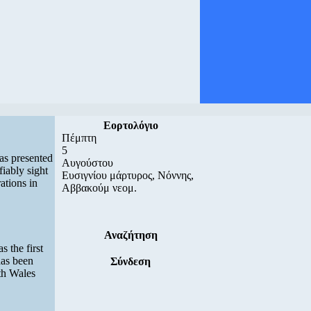
Εορτολόγιο
Πέμπτη
5
as presented
Αυγούστου
fiably sight
Ευσιγνίου μάρτυρος, Νόννης,
rations in
Αββακούμ νεομ.
Αναζήτηση
s the first
has been
Σύνδεση
th Wales