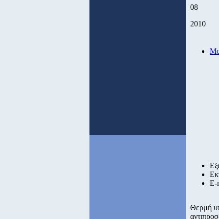
08
2010
Μο
Εξ
Εκ
E-
Θερμή υπ
αντιπροσ