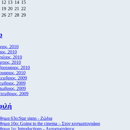
12
13
14
15
19
20
21
22
26
27
28
29
ο
νιος, 2010
ος, 2010
ιλιος, 2010
τιος, 2010
βρουαριος, 2010
ουαριος, 2010
εμβριος, 2009
μβριος, 2009
τωβριος, 2009
τεμβριος, 2009
φιλή
ημα 63ο:Star signs - Ζώδια
ημα 10ο: Going to the cinema – Στον κινηματογράφο
ημα 1ο: Introductions - Αυτοσυστάσεις