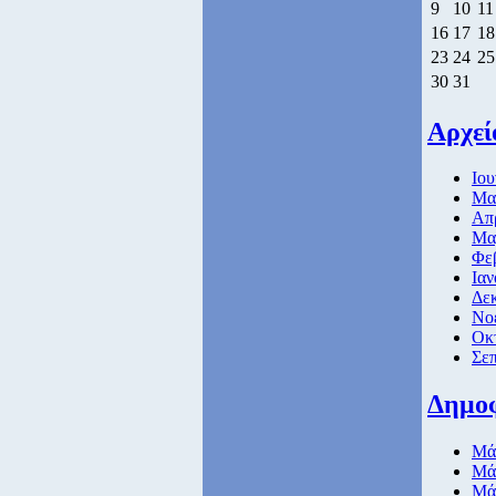
9
10
11
16
17
18
23
24
25
30
31
Αρχεί
Ιου
Μαι
Απρ
Μαρ
Φε
Ιαν
Δεκ
Νοε
Οκ
Σεπ
Δημο
Μάθ
Μάθ
Μάθ