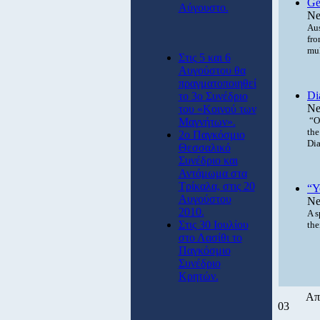
Ge
Αύγουστο.
Ne
Aus
fro
mul
Στις 5 και 6
Αυγούστου θα
πραγματοποιηθεί
Di
το 3ο Συνέδριο
Ne
του «Κοινού των
“Ou
Μαγνήτων».
the
2ο Παγκόσμιο
Dia
Θεσσαλικό
Συνέδριο και
Αντάμωμα στα
Τρίκαλα, στις 20
“Y
Αυγούστου
Ne
2010.
A s
Στις 30 Ιουλίου
the
στο Λασίθι το
Παγκόσμιο
Συνέδριο
Κρητών.
Απ
03