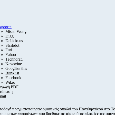
ιράστε
Mister Wong
Digg
Del.icio.us
Slashdot
Furl
Yahoo
Technorati
Newsvine
Googlize this
Blinklist
Facebook
Wikio
αγωγή PDF
τύπωση
mail
οδοχή πραγματοποίησαν ομογενείς οπαδοί του Παναθηναϊκού στο Το
ωπεία των «πρασίνων» που βρέθηκε σε μία από τις πλατείες της ομογ