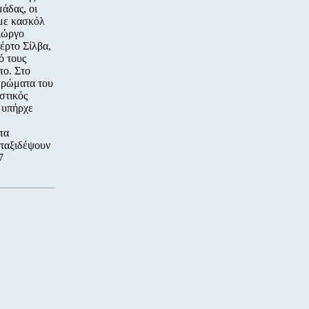
μάδας, οι
με κασκόλ
ιώργο
έρτο Σίλβα,
ό τους
ο. Στο
ερώματα του
στικός
 υπήρχε
τα
 ταξιδέψουν
7