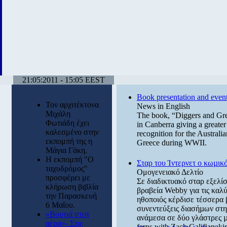
21:05:2011 - 15:05 EEST
Book presentation and events
Τον αρχιτέκτονα
News in English
Μιχάλη
The book, “Diggers and Gree
Φωτιάδη έχει
in Canberra giving a greater 
καλεσμένο στην
recognition for the Australia
εκπομπή της η
Greece during WWII.
Μάγια Γάκη.
Η εκπομπή "Ο
Σταρ του Ίντερνετ ο κωµικ
ταχυδρόμος"
Ομογενειακό Δελτίο
προσφέρει με
Σε διαδικτυακό σταρ εξελί
κλήρωση βιβλία
βραβεία Webby για τις καλ
την Παρασκευή
ηθοποιός κέρδισε τέσσερα 
6 Μαΐου.
συνεντεύξεις διασήµων στη
«Βουτιά στον
ανάµεσα σε δύο γλάστρες µ
αέρα»- Στις
ferns with Zach Galifianak