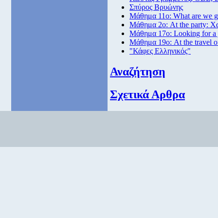
Σπύρος Βρυώνης
Μάθημα 11ο: What are we go
Μάθημα 2ο: At the party: Χ
Μάθημα 17ο: Looking for a
Μάθημα 19ο: At the travel o
"Κάφες Ελληνικός"
Αναζήτηση
Σχετικά Αρθρα