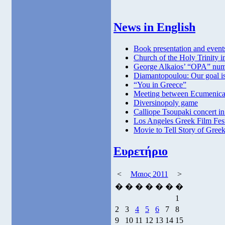
News in English
Book presentation and events
Church of the Holy Trinity 
George Alkaios’ “OPA” numb
Diamantopoulou: Our goal is 
“You in Greece”
Meeting between Ecumenica
Diversinopoly game
Calliope Tsoupaki concert 
Los Angeles Greek Film Festiv
Movie to Tell Story of Greek
Ευρετήριο
<
Μαιος 2011
>
�
�
�
�
�
�
�
1
2
3
4
5
6
7
8
9
10
11
12
13
14
15