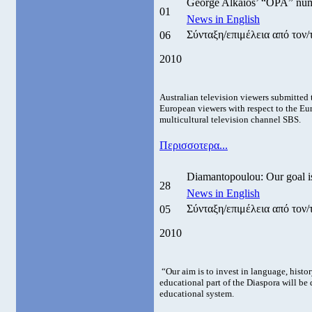
George Alkaios’ “OPA” numb
01
News in English
Σύνταξη/επιμέλεια από τον
06
2010
Australian television viewers submitted 
European viewers with respect to the Eu
multicultural television channel SBS.
Περισσοτερα...
Diamantopoulou: Our goal is 
28
News in English
Σύνταξη/επιμέλεια από τον
05
2010
“Our aim is to invest in language, histor
educational part of the Diaspora will be
educational system.