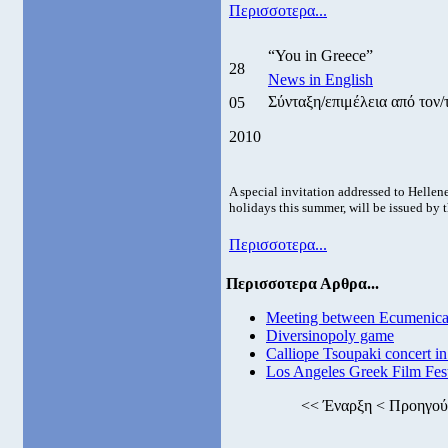
Περισσοτερα...
“You in Greece”
28
News in English
Σύνταξη/επιμέλεια από τον
05
2010
A special invitation addressed to Hellen
holidays this summer, will be issued by 
Περισσοτερα...
Περισσοτερα Αρθρα...
Meeting between Ecumenica
Diversinopoly game
Calliope Tsoupaki concert 
Los Angeles Greek Film Festiv
<<
Έναρξη
<
Προηγού