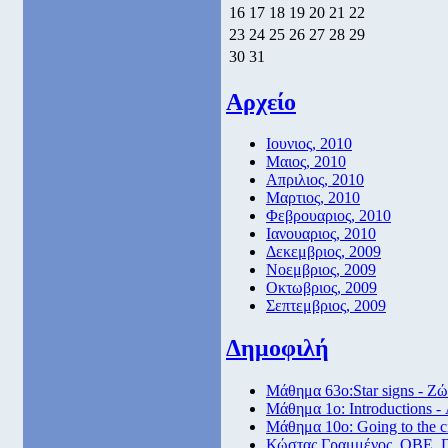
16
17
18
19
20
21
22
23
24
25
26
27
28
29
30
31
Αρχείο
Ιουνιος, 2010
Μαιος, 2010
Απριλιος, 2010
Μαρτιος, 2010
Φεβρουαριος, 2010
Ιανουαριος, 2010
Δεκεμβριος, 2009
Νοεμβριος, 2009
Οκτωβριος, 2009
Σεπτεμβριος, 2009
Δημοφιλή
Μάθημα 63ο:Star signs - Ζώ
Μάθημα 1ο: Introductions -
Μάθημα 10ο: Going to the 
Κώστας Γραμμένος, ΟΒΕ, 