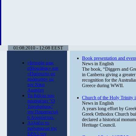
01:08:2010 - 12:08 EEST
Book presentation and events
«Ιστορία μιας
News in English
εβδομάδας» και
The book, “Diggers and Gree
«Πρόσωπο με
in Canberra giving a greater 
πρόσωπο» με
recognition for the Australia
τον Νίκο
Greece during WWII.
Αμανίτη
Τα βιβλία που
Church of the Holy Trinity 
προσφέρει "Ο
News in English
Ταχυδρόμος"
A years long effort by Greek-
την Παρασκευή
Greek Orthodox Church built
6 Αυγούστου.
declared a historical monu
Αλλάζει το
Heritage Council.
πρόγραμμα της
ΕΡΑ5 τον