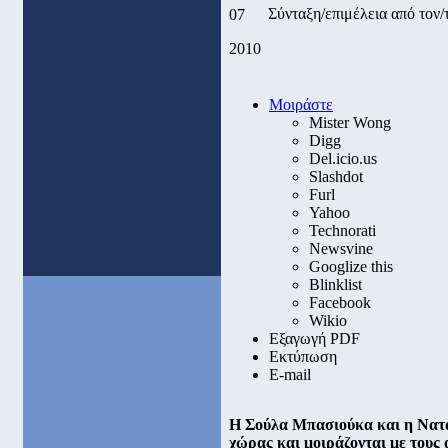
Σύνταξη/επιμέλεια από το
07
2010
Μοιράστε
Mister Wong
Digg
Del.icio.us
Slashdot
Furl
Yahoo
Technorati
Newsvine
Googlize this
Blinklist
Facebook
Wikio
Εξαγωγή PDF
Εκτύπωση
E-mail
Η Σούλα Μπασιούκα και η Νατά
χώρας και μοιράζονται με τους