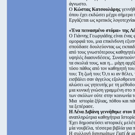
άγνωστο.
Ο
Κώστας Κατσουλάρης
γεννήθ
όπου έχει εκδώσει μέχρι σήμερα π
Εργάζεται ως κριτικός λογοτεχνί
«Ένα πεινασμένο στόμα» της Λέ
O Γιάννης Γεωργιάδης είναι ένας 
ομορφιά του, μια επικίνδυνη εξυπ
σπούδασε δουλεύοντας ως εκπαιδ
από τους γνωστότερους καθηγητές 
υψηλές διασυνδέσεις. Συναντιούν
τα σκυλιά τους, και η... μάχη αρχ
τόσο πάθος από τον καθηγητή του;
του; Τη ζωή του; Ό,τι κι αν θέλει
εισβάλει σαν άγγελος εξολοθρευτ
αλώσει ως γητευτής με τη μέθοδο 
μια κυνική γνώση γραμμένη στο πε
των σκύλων ούτε στην κοινωνία 
Μια ιστορία ζήλιας, πόθου και πά
τα ξεπέρασε.
Η Λένα Διβάνη
γεννήθηκε στον 
αναπληρώτρια καθηγήτρια Ιστορί
Έχει δημοσιεύσει ιστορικές μελέ
μία νουβέλα, τέσσερα βιβλία για π
Η συλλογή διηγημάτων
Γιατί δε μ