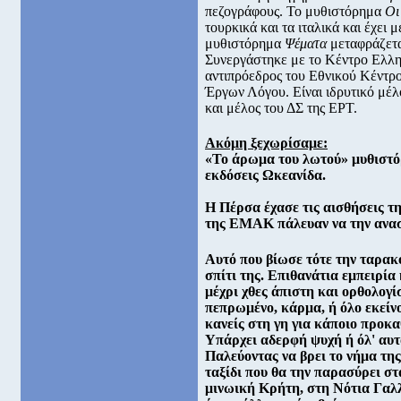
πεζογράφους. Το μυθιστόρημα
Οι
τουρκικά και τα ιταλικά και έχει
μυθιστόρημα
Ψέματα
μεταφράζετα
Συνεργάστηκε με το Κέντρο Ελλη
αντιπρόεδρος του Εθνικού Κέντρο
Έργων Λόγου. Είναι ιδρυτικό μέλ
και μέλος του ΔΣ της ΕΡΤ.
Ακόμη ξεχωρίσαμε:
«Το άρωμα του λωτού» μυθιστό
εκδόσεις Ωκεανίδα.
Η Πέρσα έχασε τις αισθήσεις τη
της ΕΜΑΚ πάλευαν να την ανασύ
Αυτό που βίωσε τότε την ταρακο
σπίτι της. Επιθανάτια εμπειρία
μέχρι χθες άπιστη και ορθολογ
πεπρωμένο, κάρμα, ή όλο εκείν
κανείς στη γη για κάποιο προκα
Υπάρχει αδερφή ψυχή ή όλ' αυτά
Παλεύοντας να βρει το νήμα της
ταξίδι που θα την παρασύρει σ
μινωική Κρήτη, στη Νότια Γαλλ