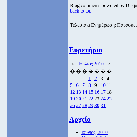
Blog comments powered by
Disqu
back to top
Τελευταια Ενημέρωση: Παρασκευη
Ευρετήριο
<
Ιουλιος 2010
>
�
�
�
�
�
�
�
1
2
3
4
5
6
7
8
9
10
11
12
13
14
15
16
17
18
19
20
21
22
23
24
25
26
27
28
29
30
31
Αρχείο
Ιουνιος, 2010