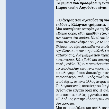
Τα βιβλία που προσφέρει η εκ
Παρασκευή 6 Αυγούστου είναι:
«Ο άντρας που αγαπούσε τη γυ
εκδόσεις Ελληνικά γράμματα.
Mια ασυνήθιστη ιστορία για τη ζήλ
«Καμιά φορά, όταν ήμασταν έξω, ή
τον έπιανα στα πράσα. Να στέκεσαι
μέσα στο αυτοκίνητό του, με το τσ
βλέμμα που είχα προλάβει να αποτυ
είχε όλον αυτό τον καιρό αλλάξει
κατανόησης, ένα βλέμμα που περιελ
κατευνασμό. Κάτι βαθύ και πρωτογε
ποτέ, μερίδιο. Ήμουν αποκλεισμέν
Το απόσπασμα είναι ένα χαρακτηρ
παραλογισμού που διακατέχει τον 
περισσότερο, από μικρές ενδείξει
αποδείξεις, ότι ένα άλλος άντρας έ
Οι λογικοφανείς υποψίες του θα γ
σχέση στα έσχατα όριά της. Η διά
υπαιτιότητα, καθώς η γυναίκα το
«Ο δρόμος για την κόλαση των αντ
συγγραφέας.
Μια ιστορία ζήλιας και απώλειας: