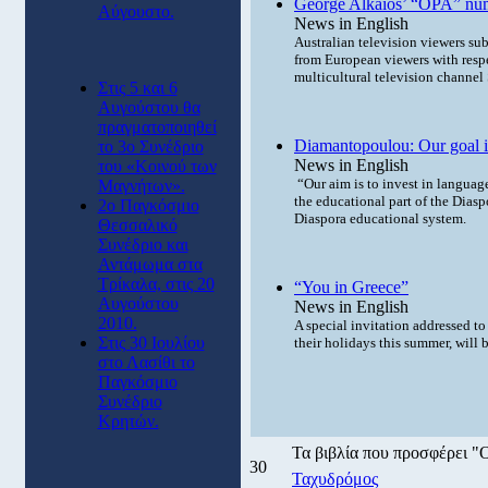
George Alkaios’ “OPA” numb
Αύγουστο.
News in English
Australian television viewers sub
from European viewers with respe
multicultural television channe
Στις 5 και 6
Αυγούστου θα
πραγματοποιηθεί
Diamantopoulou: Our goal is 
το 3ο Συνέδριο
News in English
του «Κοινού των
“Our aim is to invest in language
Μαγνήτων».
the educational part of the Diasp
2ο Παγκόσμιο
Diaspora educational system.
Θεσσαλικό
Συνέδριο και
Αντάμωμα στα
Τρίκαλα, στις 20
“You in Greece”
Αυγούστου
News in English
2010.
A special invitation addressed t
Στις 30 Ιουλίου
their holidays this summer, will 
στο Λασίθι το
Παγκόσμιο
Συνέδριο
Κρητών.
Τα βιβλία που προσφέρει 
30
Ταχυδρόμος