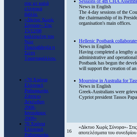
Sessions of 4th CHA Assembl
σας με καλά
News in English
ελληνικά
The 4-day sessions of the Co
βιβλία.
the chairmanship of its Presi
«Δίκτυο Χωρίς
organisation's main offices.
Σύνορα»- Στις
15/12/08
καλεσμένη του
Hellenic Postbank collabora
Νώε
News in English
Παρλαβάντζα η
Having completed a lengthy a
Σώτη
administrative and operational
Τριανταφύλλου.
Postbank has begun the develo
will support the creation of an
«70 Χρόνια
Mourning in Australia for Ta
Ελληνική
News in English
Ραδιοφωνία,
Greek-Australians were grieve
Ζάππειο
Cypriot president Tassos Pap
Δεκέμβρη
2008-
Ιανουάριος
2009»
70 Χρόνια
«Δίκτυο Χωρίς Σύνορα»- Στις
Ελληνική
16
αποτελέσματα του συνεδρίου
Ραδιοφωνία-