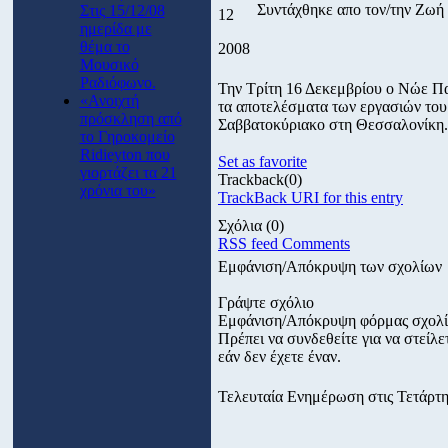
Συντάχθηκε απο τον/την Ζω
Στις 15/12/08
12
ημερίδα με
θέμα το
2008
Μουσικό
Ραδιόφωνο.
Την Τρίτη 16 Δεκεμβρίου ο Νώε Π
«Ανοιχτή
τα αποτελέσματα των εργασιών το
πρόσκληση από
Σαββατοκύριακο στη Θεσσαλονίκη.
το Γηροκομείο
Ridieyton που
Set as favorite
γιορτάζει τα 21
Trackback
(0)
χρόνια του»
TrackBack URI for this entry
Σχόλια
(0)
RSS feed Comments
Εμφάνιση/Απόκρυψη των σχολίων
Γράψτε σχόλιο
Εμφάνιση/Απόκρυψη φόρμας σχολ
Πρέπει να συνδεθείτε για να στεί
εάν δεν έχετε έναν.
Τελευταία Ενημέρωση στις Τετάρτη