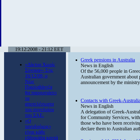
19:12:2008 - 21:12 EET
Greek pensions in Australia
«Δίκτυο Χωρίς
News in English
Σύνορα»- Στις
Of the 56,000 people in Greece
16/12/08, ο
Australian government about p
Νώε
announcement by the ministry
Παρλαβάντζα
θα παρουσιάσει
τα
Contacts with Greek-Australia
αποτελέσματα
News in English
του συνεδρίου
A delegation of Greek-Austral
του ΣΑΕ.
for Community Services, with 
«Ο
those who have been receiving
ταχυδρόμος»
declare them to Australian auth
είναι κάθε
εβδομάδα κοντά