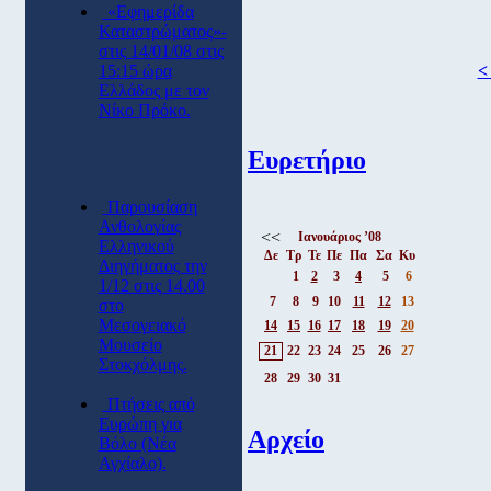
«Εφημερίδα
Καταστρώματος»-
στις 14/01/08 στις
15:15 ώρα
<
Ελλάδος με τον
Νίκο Πρόκο.
Ευρετήριο
Παρουσίαση
Ανθολογίας
<<
Ιανουάριος ’08
Ελληνικού
Δε
Τρ
Τε
Πε
Πα
Σα
Κυ
Διηγήματος την
1
2
3
4
5
6
1/12 στις 14.00
7
8
9
10
11
12
13
στο
Μεσογειακό
14
15
16
17
18
19
20
Μουσείο
21
22
23
24
25
26
27
Στοκχόλμης.
28
29
30
31
Πτήσεις από
Eυρώπη για
Αρχείο
Βόλο (Νέα
Αγχίαλο).