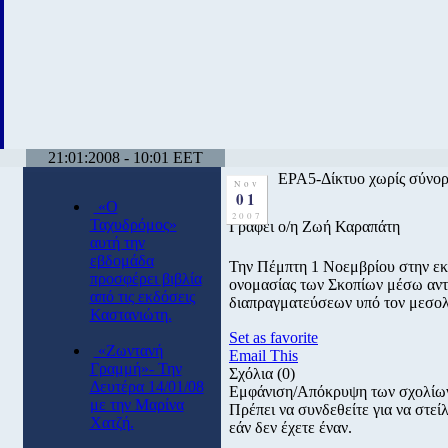
21:01:2008 - 10:01 EET
ΕΡΑ5-Δίκτυο χωρίς σύνο
Nov
01
«Ο
2007
Ταχυδρόμος»
Γράφει ο/η Ζωή Καραπάτη
αυτή την
εβδομάδα
Την Πέμπτη 1 Νοεμβρίου στην εκ
προσφέρει βιβλία
ονομασίας των Σκοπίων μέσω αντα
από τις εκδόσεις
διαπραγματεύσεων υπό τον μεσο
Καστανιώτη.
Set as favorite
«Ζωντανή
Email This
Γραμμή»- Την
Σχόλια
(0)
Δευτέρα 14/01/08
Εμφάνιση/Απόκρυψη των σχολίω
με την Μαρίνα
Πρέπει να συνδεθείτε για να στε
Χατζή.
εάν δεν έχετε έναν.