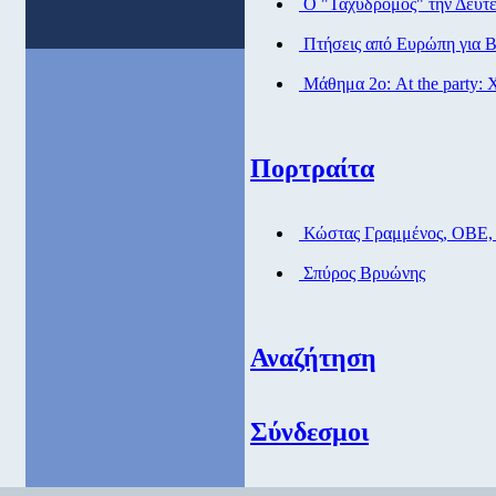
Ο "Ταχυδρόμος" την Δευτέρ
Πτήσεις από Eυρώπη για Β
Μάθημα 2ο: At the party: Χ
Πορτραίτα
Κώστας Γραμμένος, ΟΒΕ,
Σπύρος Βρυώνης
Αναζήτηση
Σύνδεσμοι