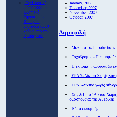
ΤηνΚυριακή,
January, 2008
25/11/2007 το
December, 2007
Ελληνικό
November, 2007
Γηροκομείο
October, 2007
Ridleyton
γιορτάζει τα 20
χρόνια από την
Δημοφιλή
ίδρυση του.
Μάθημα 1ο: Introductions 
Ταχυδρόμος - Η εκπομπή πα
Η εκπομπή παρουσιάζει και
ΕΡΑ 5- Δίκτυο Χωρίς Σύν
ΕΡΑ5-Δίκτυο χωρίς σύνορ
Στις 2/11 το "Δίκτυο Χωρί
ομοσπονδιας της Αμερικής
Θέμα εκπομπής