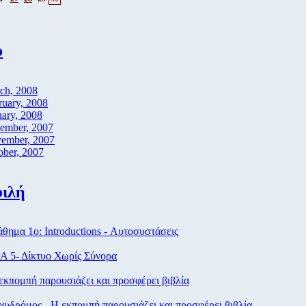
ο
ch, 2008
ruary, 2008
uary, 2008
ember, 2007
ember, 2007
ober, 2007
ιλή
ημα 1ο: Introductions - Αυτοσυστάσεις
Α 5- Δίκτυο Χωρίς Σύνορα
κπομπή παρουσιάζει και προσφέρει βιβλία
υδρόμος - Η εκπομπή παρουσιάζει και προσφέρει βιβλία