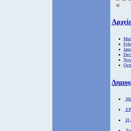
31
Αρχεί
Mar
Feb
Jan
Dec
Nov
Oct
Δημοφ
Μάθ
ΕΡ
Η ε
Ταχ