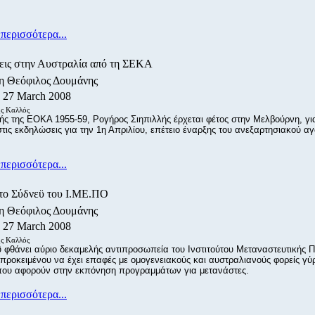
περισσότερα...
ις στην Αυστραλία από τη ΣΕΚΑ
/η Θεόφιλος Δουμάνης
, 27 March 2008
ς Καλλός
ής της ΕΟΚΑ 1955-59, Ρογήρος Σιηπιλλής έρχεται φέτος στην Μελβούρνη, γι
τις εκδηλώσεις για την 1η Απριλίου, επέτειο έναρξης του ανεξαρτησιακού α
περισσότερα...
το Σύδνεϋ του Ι.ΜΕ.ΠΟ
/η Θεόφιλος Δουμάνης
, 27 March 2008
ς Καλλός
 φθάνει αύριο δεκαμελής αντιπροσωπεία του Ινστιτούτου Μεταναστευτικής Π
 προκειμένου να έχει επαφές με ομογενειακούς και αυστραλιανούς φορείς γ
που αφορούν στην εκπόνηση προγραμμάτων για μετανάστες.
περισσότερα...