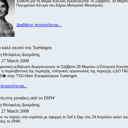
Έκθεση για τη Μαρία Κάλλας εγκαινιάζεται Το Σάββατο, 29 Μαρτί
Πνευματικό Κέντρο του Δήμου Μελιγαλά Μεσσηνίας.
Διαβάστε περισσότερα...
α καλό σκοπό στο Tuebingen
/η Θεόφιλος Δουμάνης
, 27 March 2008
ρευτική εκδήλωση διοργανώνουν το Σάββατο 29 Μαρτίου η Ελληνική Κοινότ
, η πυροσβεστική της περιοχής, ελληνικές οργανώσεις της περιοχής η ΔΟ Π
D� στην TSG-Heim Europastrasse Tuebingen.
περισσότερα...
η στις γυναίκες από το DHW
/η Θεόφιλος Δουμάνης
, 27 March 2008
ν τις πόρτες στα κορίτσια με αφορμή το Girl´s Day στις 24 Απριλίου καλεί το
τίες το DHW.