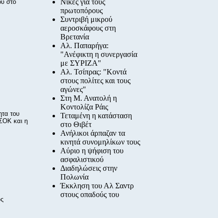
Νίκες για τους
ου στο
πρωτοπόρους
Συντριβή μικρού
αεροσκάφους στη
Βρετανία
Αλ. Παπαρήγα:
"Ανέφικτη η συνεργασία
με ΣΥΡΙΖΑ"
Αλ. Τσίπρας: "Κοντά
στους πολίτες και τους
αγώνες"
Στη Μ. Ανατολή η
Κοντολίζα Ράις
ητα του
Τεταμένη η κατάσταση
ΑΣΟΚ και η
στο Θιβέτ
Ανήλικοι άρπαζαν τα
κινητά συνομηλίκων τους
Αύριο η ψήφιση του
ασφαλιστικού
Διαδηλώσεις στην
Πολωνία
Έκκληση του Αλ Σαντρ
στους οπαδούς του
υς