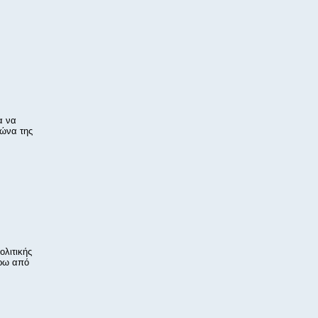
α να
γώνα της
ολιτικής
ύρω από