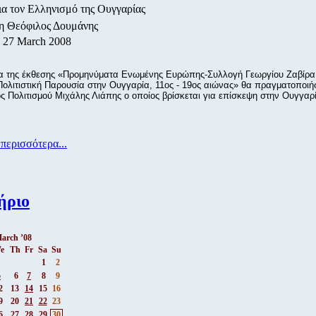
ια τον Ελληνισμό της Ουγγαρίας
/η Θεόφιλος Δουμάνης
, 27 March 2008
ια της έκθεσης «Προμηνύματα Ενωμένης Ευρώπης-Συλλογή Γεωργίου Ζαβίρα 
Πολιτιστική Παρουσία στην Ουγγαρία, 11ος - 19ος αιώνας» θα πραγματοποιή
ς Πολιτισμού Μιχάλης Λιάπης ο οποίος βρίσκεται για επίσκεψη στην Ουγγαρ
περισσότερα...
ήριο
arch ’08
e
Th
Fr
Sa
Su
1
2
5
6
7
8
9
2
13
14
15
16
9
20
21
22
23
6
27
28
29
30