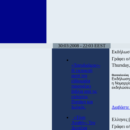
30:03:2008 - 22:03 EEST
Εκδήλωση
Γράφει ο
«Ταχυδρόμος»-
Thursday
Η εκπομπή
αυτή την
Θεσσαλονίκη
Εκδήλωση 
εβδομάδα
η Νομαρχία
προσφέρει
εκδηλώσεω
βιβλία από τις
εκδόσεις
Πατάκη και
Ιωλκός.
Διαβάστε 
«Τύχη
Eλληνες 
Αγαθή»- Την
Γράφει ο
Δευτέρα