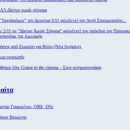
Α5-Δίκτυο χωρίς σύνορα
Ταχυδρόμος" την Δευτέρα 5/11 φιλοξενεί την Αγνή Στρουμπούλη...
ς 2/11 το "Δίκτυο Χωρίς Σύνορα" φιλοξενεί τον πρόεδρο της Πανμακ
σπονδιας της Αμερικής
σεις από Eυρώπη για Βόλο (Νέα Αγχίαλο).
μα εκπομπής
ημα 10ο: Going to the cinema – Στον κινηματογράφο
αίτα
στας Γραμμένος, ΟΒΕ, DSc
ύρος Βρυώνης