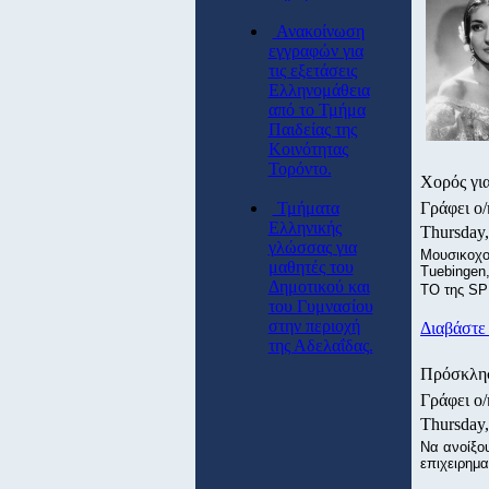
Ανακοίνωση
εγγραφών για
τις εξετάσεις
Ελληνομάθεια
από το Τμήμα
Παιδείας της
Κοινότητας
Τορόντο.
Χορός γι
Τμήματα
Γράφει ο
Ελληνικής
Thursday
γλώσσας για
Μουσικοχο
μαθητές του
Tuebingen
Δημοτικού και
ΤΟ της SP
του Γυμνασίου
στην περιοχή
Διαβάστε 
της Αδελαΐδας.
Πρόσκλησ
Γράφει ο
Thursday
Να ανοίξου
επιχειρημα