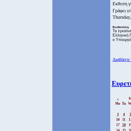
Εκθεση γ
Γράφει ο
Thursday
Βουδαπέστη
Τα εγκαίν
Ελληνική 
ο Υπουργό
Διαβάστε 
Ευρετ
M
<<
Mo
Tu
W
3
4
10
11
1
17
18
1
24
25
2