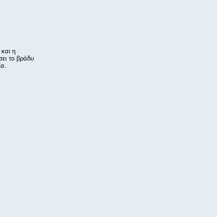
και η
σει το βράδυ
ία.