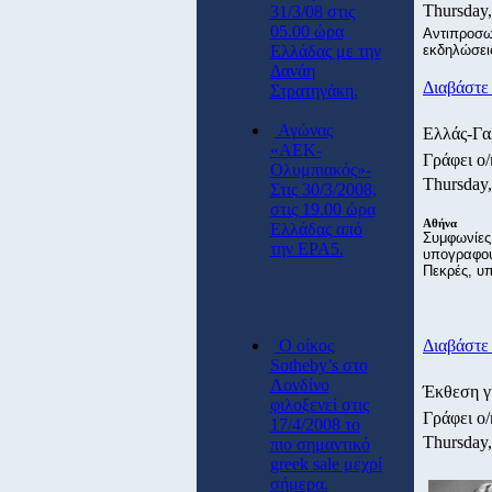
Thursday
31/3/08 στις
05.00 ώρα
Αντιπροσω
Ελλάδας με την
εκδηλώσει
Δανάη
Διαβάστε 
Στρατηγάκη.
Αγώνας
Ελλάς-Γα
«ΑΕΚ-
Γράφει ο
Ολυμπιακός»-
Thursday
Στις 30/3/2008,
στις 19.00 ώρα
Αθήνα
Ελλάδας από
Συμφωνίες 
την ΕΡΑ5.
υπογραφού
Πεκρές, υ
O οίκος
Διαβάστε 
Sotheby’s στο
Λονδίνο
Έκθεση γ
φιλοξενεί στις
Γράφει ο
17/4/2008 το
Thursday
πιο σημαντικό
greek sale μεχρί
σήμερα.