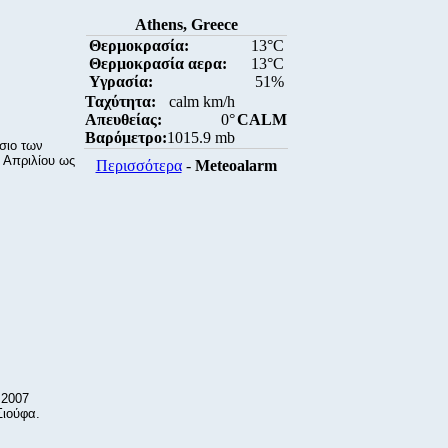
Athens, Greece
Θερμοκρασία:
13°C
Θερμοκρασία αερα:
13°C
Υγρασία:
51%
Ταχύτητα:
calm km/h
Απευθείας:
0°
CALM
Βαρόμετρο:
1015.9 mb
σιο των
3 Απριλίου ως
Περισσότερα
-
Meteoalarm
 2007
Σιούφα.