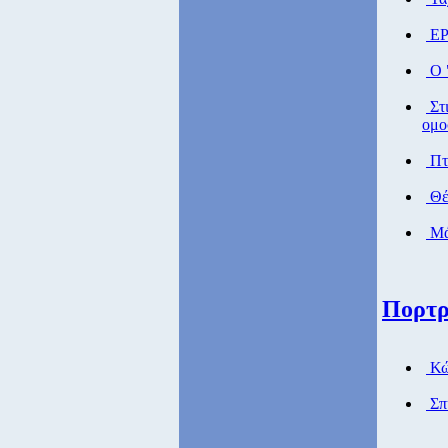
ΕΡ
Ο "
Στι
ομο
Πτή
Θέ
Μάθ
Πορτρ
Κώ
Σπ