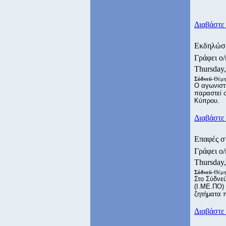
Διαβάστε 
Εκδηλώσε
Γράφει ο
Thursday
Σύδνεϋ
-Θέμη
Ο αγωνιστ
παραστεί σ
Κύπρου.
Διαβάστε 
Επαφές σ
Γράφει ο
Thursday
Σύδνεϋ
-Θέμη
Στο Σύδνεϋ
(Ι.ΜΕ.ΠΟ)
ζητήματα 
Διαβάστε 