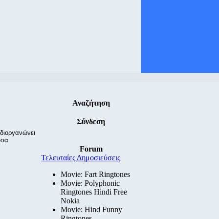
Αναζήτηση
Σύνδεση
 διοργανώνει
υσα
Forum
Τελευταίες Δημοσιεύσεις
Movie: Fart Ringtones
Movie: Polyphonic
Ringtones Hindi Free
Nokia
Movie: Hind Funny
Ringtones