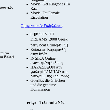
Movie: Get Ringtones To
ταστικές
Razr
Movie: Fat Female
Ejaculation
Ομογενειακές Εκδηλώσεις
[u][b]SUNSET
DREAMS  2008 Greek
party boat Cruise[/b][/u]
Επίσκεψη Καραμανλή
ται να
στην Ινδία.
κα Βαλερί
ΙΝΔΙΚΑ Online
ανανεωμένη έκδοση.
ΠΑΡΑΔΟΞΟΝ στη
γκαλερί ΤΑΜΠΛΟ στο
Μπόχουμ της Γερμανίας
Goerlitz, die Griechen
und die geheime
Kommission
ert.gr - Τελευταία Νέα