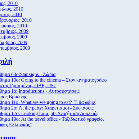
ος, 2010
ιλιος, 2010
τιος, 2010
ρουαριος, 2010
ουαριος, 2010
εμβριος, 2009
μβριος, 2009
ωβριος, 2009
τεμβριος, 2009
φιλή
ημα 63ο:Star signs - Ζώδια
ημα 10ο: Going to the cinema – Στον κινηματογράφο
στας Γραμμένος, ΟΒΕ, DSc
ημα 1ο: Introductions - Αυτοσυστάσεις
ύρος Βρυώνης
ημα 11ο: What are we going to eat?-Τι θα φάμε;
ημα 2ο: At the party: Χαιρετισμοί - Συστάσεις
ημα 17ο: Looking for a job-Αναζήτηση Δουλειάς
ημα 19ο: At the travel office - Ταξιδιωτικό γραφείο.
φες Ελληνικός"
ήτηση