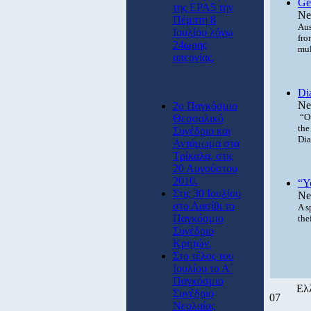
Ge
της ΕΡΑ5 την
Ne
Πέμπτη 8
Aus
Ιουλίου λόγω
fro
24ωρης
mul
απεργίας.
Dia
Ne
2ο Παγκόσμιο
“Ou
Θεσσαλικό
the
Συνέδριο και
Dia
Αντάμωμα στα
Τρίκαλα, στις
20 Αυγούστου
2010.
“Y
Στις 30 Ιουλίου
Ne
στο Λασίθι το
A s
Παγκόσμιο
the
Συνέδριο
Κρητών.
Στο τέλος του
Ιουλίου το Α΄
Παγκόσμιο
Ελ
Συνέδριο
07
Νεολαίας