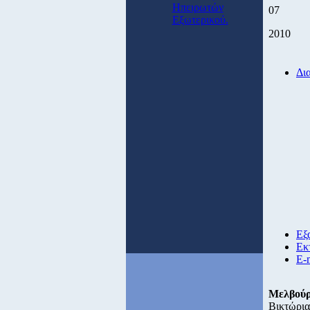
Ηπειρωτών
07
Εξωτερικού.
2010
Δι
Εξ
Εκ
E-
Μελβού
Βικτώρια