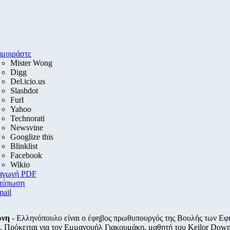
αμοιράστε
Mister Wong
Digg
Del.icio.us
Slashdot
Furl
Yahoo
Technorati
Newsvine
Googlize this
Blinklist
Facebook
Wikio
αγωγή PDF
τύπωση
mail
ρνη
- Ελληνόπουλο είναι ο έφηβος πρωθυπουργός της Βουλής των Εφ
. Πρόκειται για τον Εμμανουήλ Γιακουμάκη, μαθητή του Keilor Down