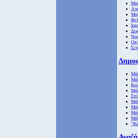
Μαι
Απρ
Μαρ
Φεβ
Ιαν
Δεκ
Νοε
Οκτ
Σεπ
Δημο
Μάθ
Μάθ
Κώ
Μάθ
Σπ
Μάθ
Μάθ
Μάθ
Μάθ
"Κά
Αναζ