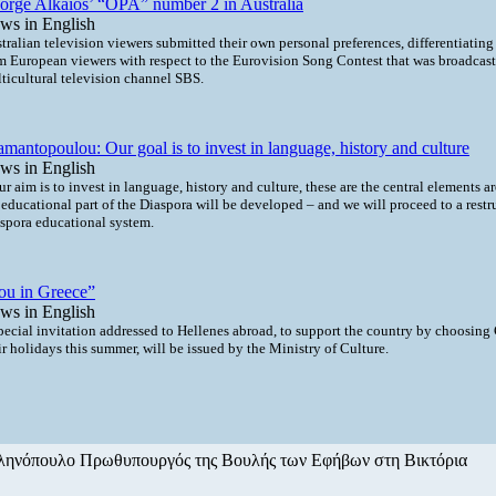
orge Alkaios’ “OPA” number 2 in Australia
ws in English
tralian television viewers submitted their own personal preferences, differentiatin
m European viewers with respect to the Eurovision Song Contest that was broadcast 
ticultural television channel SBS.
mantopoulou: Our goal is to invest in language, history and culture
ws in English
r aim is to invest in language, history and culture, these are the central elements 
 educational part of the Diaspora will be developed – and we will proceed to a restr
spora educational system.
ou in Greece”
ws in English
pecial invitation addressed to Hellenes abroad, to support the country by choosing 
ir holidays this summer, will be issued by the Ministry of Culture.
ληνόπουλο Πρωθυπουργός της Βουλής των Εφήβων στη Βικτόρια