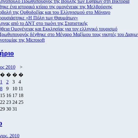
ηνόπουλο Πρωθυπουργός της Βουλής των Εφήβων στη Βικτόρια
ηκε ένα ιστορικό κτίριο της ομογένειας της Μελβούρνης
βολή της Ορθοδοξίας και του Ελληνισμού στο Μόναχο
ρουσιάστηκε «Η Πόλη των Θαυμάτων»
ηνας από το ΔΝΤ στο τιμόνι της Στατιστικής
θεια Ομογένειας και Εκκλησίας για τον ελληνικό τουρισμό
ρωθυπουργός δέχθηκε στο Μέγαρο Μαξίμου τους νικητές του Διαγω
νοτομίας της Microsoft
ήριο
ιος 2010
>
�
�
�
�
1
2
3
4
8
9
10
11
15
16
17
18
22
23
24
25
29
30
31
ο
νιος, 2010