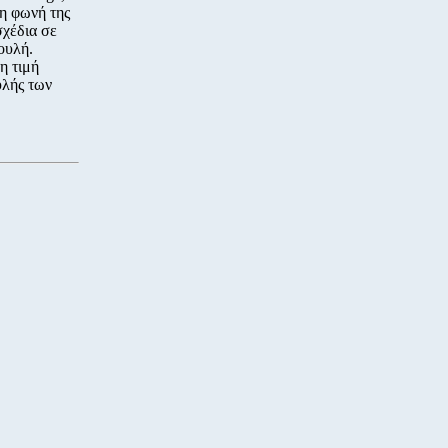
τη φωνή της
σχέδια σε
ουλή.
η τιμή
υλής των