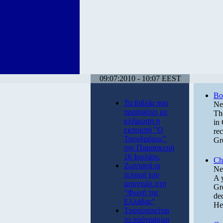
09:07:2010 - 10:07 EEST
Boo
Τα βιβλία που
Ne
προσφέρει με
Th
κλήρωση η
in 
εκπομπή "Ο
rec
Ταχυδρόμος"
Gr
την Παρασκευή
16 Ιουλίου.
Ch
Ζωντανά οι
Ne
τελικοί του
A y
μουντιάλ στη
Gr
"Φωνή της
de
Ελλάδας"
He
Τροποποιείται
το πρόγραμμα