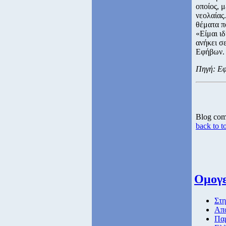
οποίος, 
νεολαίας
θέματα π
«Είμαι ι
ανήκει σ
Εφήβων.
Πηγή: Εφ
Blog co
back to t
Ομογε
Στη
Απο
Παρ