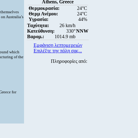
Athens, Greece
Θερμοκρασία:
24°C
g themselves
Θερμ Ανέμου:
24°C
on Australia’s
Υγρασία:
44%
Ταχύτητα:
26 km/h
Κατεύθυνση:
330°
NNW
Βαρομ.:
1014.9 mb
Εμφάνιση λεπτομερειών
Επιλέξτε την πόλη σας...
around which
ucturing of the
Πληροφορίες από:
Greece for