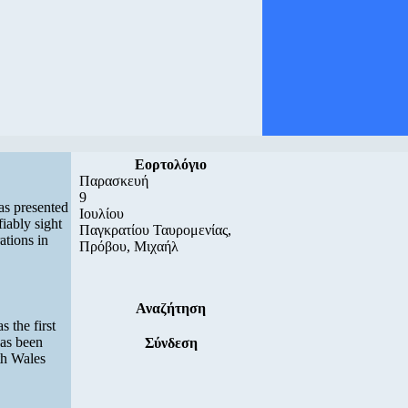
Εορτολόγιο
Παρασκευή
9
as presented
Ιουλίου
fiably sight
Παγκρατίου Ταυρομενίας,
ations in
Πρόβου, Μιχαήλ
Αναζήτηση
s the first
has been
Σύνδεση
th Wales