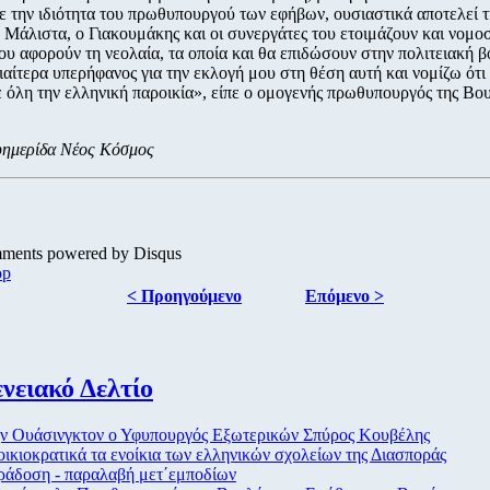
με την ιδιότητα του πρωθυπουργού των εφήβων, ουσιαστικά αποτελεί 
. Μάλιστα, ο Γιακουμάκης και οι συνεργάτες του ετοιμάζουν και νομο
ου αφορούν τη νεολαία, τα οποία και θα επιδώσουν στην πολιτειακή β
διαίτερα υπερήφανος για την εκλογή μου στη θέση αυτή και νομίζω ότι 
ε όλη την ελληνική παροικία», είπε ο ομογενής πρωθυπουργός της Βο
ημερίδα Νέος Κόσμος
mments powered by
Disqus
op
< Προηγούμενο
Επόμενο >
νειακό Δελτίο
ν Ουάσινγκτον ο Υφυπουργός Εξωτερικών Σπύρος Κουβέλης
ικιοκρατικά τα ενοίκια των ελληνικών σχολείων της Διασποράς
άδοση - παραλαβή μετ΄εμποδίων