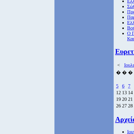
Ελλ
Σώθ
Προ
Πα
Ελλ
Βοή
Ο Π
Και
Ευρετ
<
Ιουλ
�
�
�
5
6
7
12
13
14
19
20
21
26
27
28
Αρχεί
Ιου