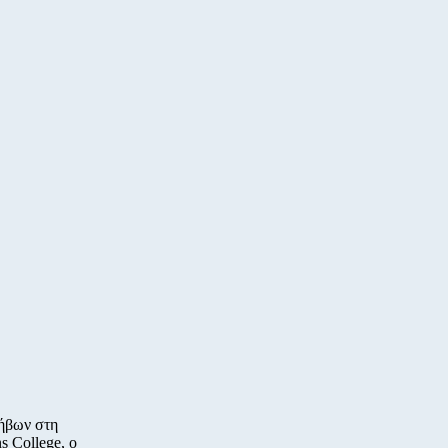
ήβων στη
s College, ο