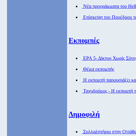
Νέα προγράμματα του Helle
Επίσκεψη του Προέδρου τ
Εκπομπές
ΕΡΑ 5- Δίκτυο Χωρίς Σύν
Θέμα εκπομπής
Η εκπομπή παρουσιάζει και
Ταχυδρόμος - Η εκπομπή πα
Δημοφιλή
Συλλαλητήριο στην Οττάβα