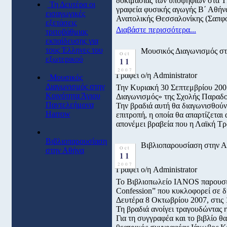
δοκιμασίας των υποψηφίων στα Τ
Τη Δευτέρα οι
γραφεία φυσικής αγωγής Β΄ Αθήν
εισαγωγικές
Ανατολικής Θεσσαλονίκης (Σαπφο
εξετάσεις
Διαβάστε περισσότερα...
τριτοβάθμιας
εκπαίδευσης για
τους Έλληνες του
Μουσικός Διαγωνισμός στ
Oct
εξωτερικού
11
2007
Γράφει ο/η Administrator
Μουσικός
Διαγωνισμός στην
Την Κυριακή 30 Σεπτεμβρίου 200
Κοινότητα Άγιου
Διαγωνισμός» της Σχολής Παραδο
Παντελεήμονα
Την βραδιά αυτή θα διαγωνισθούν 
Harrow
επιτροπή, η οποία θα απαρτίζεται
απονέμει βραβεία που η Λαϊκή Τρ
Βιβλιοπαρουσίαση
Βιβλιοπαρουσίαση στην 
Oct
στην Αθήνα
11
2007
Γράφει ο/η Administrator
Το Βιβλιοπωλείο IANOS παρουσιάζ
Confession” που κυκλοφορεί σ
Δευτέρα 8 Οκτωβρίου 2007, στις 1
Τη βραδιά ανοίγει τραγουδώντας 
Για τη συγγραφέα και το βιβλίο 