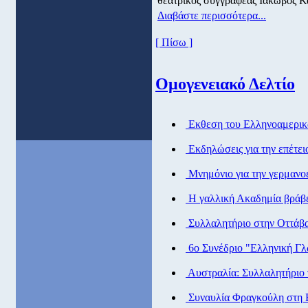
θεατρικός συγγραφέας Ιάκωβος Κ
Διαβάστε περισσότερα...
[ Πίσω ]
Ομογενειακό Δελτίο
Εκθεση του Ελληνοαμερικ
Εκδηλώσεις για την επέτει
Μνημόνιο για την γερμανοε
Η γαλλική Ακαδημία βράβ
Συλλαλητήριο στην Οττάβα
6ο Συνέδριο "Ελληνική Γλ
Αυστραλία: Συλλαλητήριο 
Συναυλία Φραγκούλη στη 