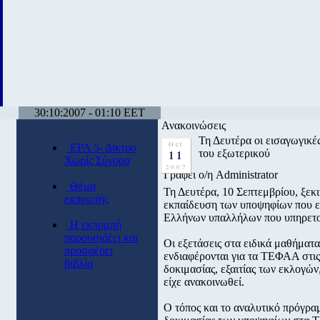
30:10:2007 - 01:10 EET
Ανακοινώσεις
Τη Δευτέρα οι εισαγωγικές
Oct
ΕΡΑ 5- Δίκτυο
11
του εξωτερικού
Χωρίς Σύνορα
2007
Γράφει ο/η Administrator
Θέμα
Τη Δευτέρα, 10 Σεπτεμβρίου, ξεκι
εκπομπής
εκπαίδευση των υποψηφίων που είτ
Ελλήνων υπαλλήλων που υπηρετο
Η εκπομπή
παρουσιάζει και
Οι εξετάσεις στα ειδικά μαθήματ
προσφέρει
ενδιαφέρονται για τα ΤΕΦΑΑ στις
βιβλία
δοκιμασίας, εξαιτίας των εκλογών,
είχε ανακοινωθεί.
Ο τόπος και το αναλυτικό πρόγραμ