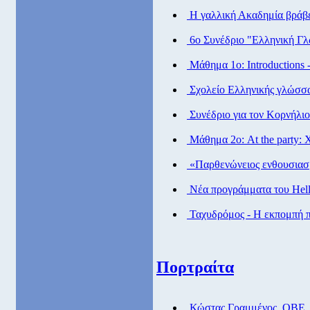
Η γαλλική Ακαδημία βράβ
6ο Συνέδριο "Ελληνική Γλ
Μάθημα 1ο: Introductions 
Σχολείο Ελληνικής γλώσσα
Συνέδριο για τον Κορνήλι
Μάθημα 2ο: At the party: Χ
«Παρθενώνειος ενθουσιασμ
Νέα προγράμματα του Helle
Ταχυδρόμος - Η εκπομπή πα
Πορτραίτα
Κώστας Γραμμένος, ΟΒΕ,