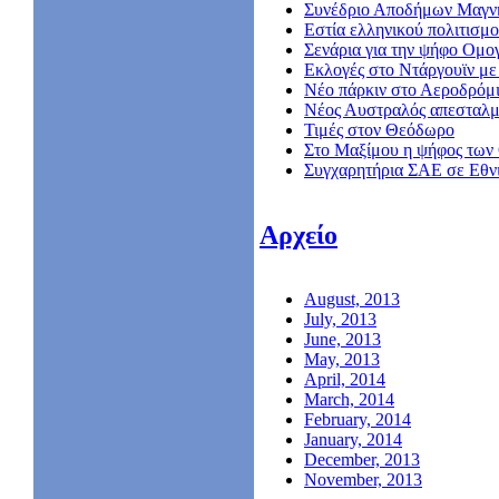
Συνέδριο Αποδήμων Μαγν
Εστία ελληνικού πολιτισμο
Σενάρια για την ψήφο Ομο
Εκλογές στο Ντάργουϊν με 
Νέο πάρκιν στο Αεροδρόμ
Nέος Αυστραλός απεσταλμ
Τιμές στον Θεόδωρο
Στο Μαξίμου η ψήφος των
Συγχαρητήρια ΣΑΕ σε Εθν
Αρχείο
August, 2013
July, 2013
June, 2013
May, 2013
April, 2014
March, 2014
February, 2014
January, 2014
December, 2013
November, 2013