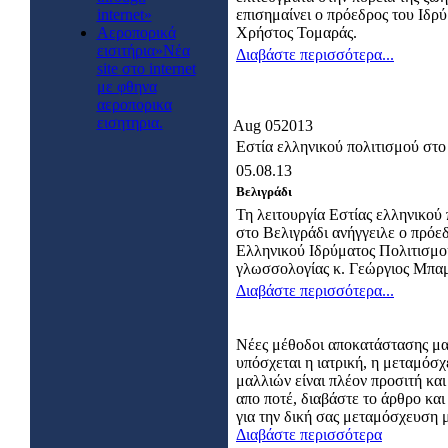
internet»
επισημαίνει ο πρόεδρος του Ιδρ
Αεροπορικά
Χρήστος Τομαράς.
εισιτήρια»Νέα
Διαβάστε περισσότερα...
site στο internet
με φθηνα
αεροπορικα
εισητηρια.
Aug
05
2013
Εστία ελληνικού πολιτισμού στο
05.08.13
Βελιγράδι
Τη λειτουργία Εστίας ελληνικού
στο Βελιγράδι ανήγγειλε ο πρόε
Ελληνικού Ιδρύματος Πολιτισμο
γλωσσολογίας κ. Γεώργιος Μπαμ
Διαβάστε περισσότερα...
Νέες μέθοδοι αποκατάστασης μ
υπόσχεται η ιατρική, η μεταμόσ
μαλλιών είναι πλέον προσιτή και
απο ποτέ, διαβάστε το άρθρο κα
για την δική σας μεταμόσχευση 
Διαβάστε περισσότερα