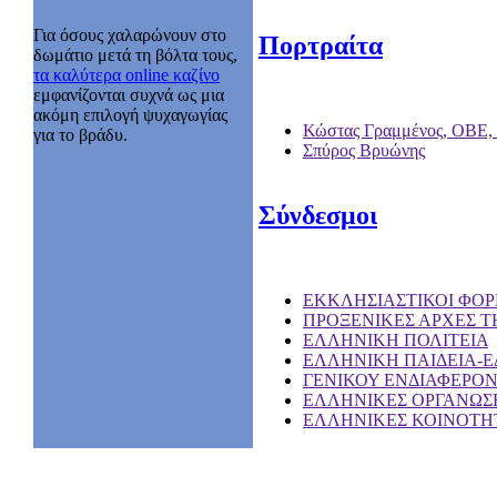
Για όσους χαλαρώνουν στο
Πορτραίτα
δωμάτιο μετά τη βόλτα τους,
τα καλύτερα online καζίνο
εμφανίζονται συχνά ως μια
ακόμη επιλογή ψυχαγωγίας
Κώστας Γραμμένος, ΟΒΕ,
για το βράδυ.
Σπύρος Βρυώνης
Σύνδεσμοι
EKKΛΗΣΙΑΣΤΙΚΟΙ ΦΟΡ
ΠΡΟΞΕΝΙΚΕΣ ΑΡΧΕΣ Τ
ΕΛΛΗΝΙΚΗ ΠΟΛΙΤΕΙΑ
ΕΛΛΗΝΙΚΗ ΠΑΙΔΕΙΑ-
ΓΕΝΙΚΟΥ ΕΝΔΙΑΦΕΡΟ
ΕΛΛΗΝΙΚΕΣ ΟΡΓΑΝΩΣΕ
ΕΛΛΗΝΙΚΕΣ ΚΟΙΝΟΤΗΤ