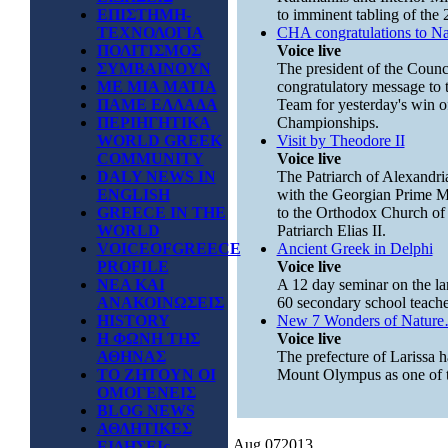
ΕΠΙΣΤΗΜΗ-
to imminent tabling of the 2
ΤΕΧΝΟΛΟΓΙΑ
CHA congratulations to Na
ΠΟΛΙΤΙΣΜΟΣ
Voice live
ΣΥΜΒΑΙΝΟΥΝ
The president of the Counc
ΜΕ ΜΙΑ ΜΑΤΙΑ
congratulatory message to 
ΠΑΜΕ ΕΛΛΑΔΑ
Team for yesterday's win of
ΠΕΡΙΗΓΗΤΙΚΑ
Championships.
WORLD GREEK
Visit by Theodore II
COMMUNITY
Voice live
DALY NEWS IN
The Patriarch of Alexandria
ENGLISH
with the Georgian Prime Min
GREECE IN THE
to the Orthodox Church of
WORLD
Patriarch Elias II.
VOICEOFGREECE
Ancient Greek in Delphi
PROFILE
Voice live
ΝΕΑ ΚΑΙ
A 12 day seminar on the la
ΑΝΑΚΟΙΝΩΣΕΙΣ
60 secondary school teache
HISTORY
New 7 Wonders of Natur
Η ΦΩΝΗ ΤΗΣ
Voice live
ΑΘΗΝΑΣ
The prefecture of Larissa h
ΤΟ ΖΗΤΟΥΝ ΟΙ
Mount Olympus as one of 
ΟΜΟΓΕΝΕΙΣ
BLOG NEWS
ΑΘΛΗΤΙΚΕΣ
Aug
07
2013
ΕΙΔΗΣΕΙς