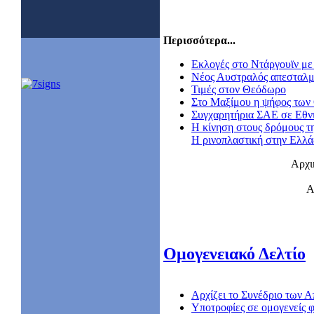
Περισσότερα...
Εκλογές στο Ντάργουϊν με 
Nέος Αυστραλός απεσταλμ
Τιμές στον Θεόδωρο
Στο Μαξίμου η ψήφος των
Συγχαρητήρια ΣΑΕ σε Εθν
Η κίνηση στους δρόμους τ
Η ρινοπλαστική στην Ελλ
Αρχι
Α
Ομογενειακό Δελτίο
Αρχίζει το Συνέδριο των
Υποτροφίες σε ομογενείς φ