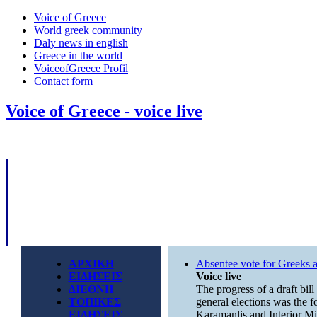
Voice of Greece
World greek community
Daly news in english
Greece in the world
VoiceofGreece Profil
Contact form
Voice of Greece - voice live
ΑΡΧΙΚΗ
Absentee vote for Greeks 
ΕΙΔΗΣΕΙΣ
Voice live
ΔΙΕΘΝΗ
The progress of a draft bill
ΤΟΠΙΚΕΣ
general elections was the 
ΕΙΔΗΣΕΙΣ
Karamanlis and Interior Min