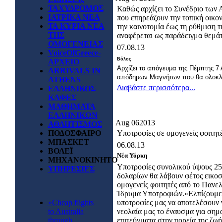
ΤΑΧΥΔΡΟΜΟΣ
Καθώς αρχίζει το Συνέδριο των
ΙΑΤΡΙΚΑ ΝΕΑ
που επηρεάζουν την τοπική οικον
ΤΑ ΚΥΡΙΑ ΝΕΑ
την καινοτομία έως τη ρύθμιση
ΤΗΣ
αναφέρεται ως παράδειγμα θεμάτ
ΟΜΟΓΕΝΕΙΑΣ
07.08.13
VoiceOfGreece-
Βόλος
ΑΡΧΕΙΟ
Αρχίζει το απόγευμα της Πέμπτης 7
ARRIVALS IN
απόδημων Μαγνήτων που θα ολοκλη
ATHENS
Διαβάστε περισσότερα...
ΕΛΛΗΝΙΚΟΣ
ΚΑΦΕΣ
ΜΑΘΗΜΑΤΑ
ΕΛΛΗΝΙΚΩΝ
Aug
06
2013
ΑΘΛΗΤΙΣΜΟΣ
ΠΟΔΟΣΦΑΙΡΟ
Υποτροφίες σε ομογενείς φοιτητ
ΜΠΑΣΚΕΤ
06.08.13
ΒΟΛΕΪ
Νέα Υόρκη
ΜΗΧΑΝΟΚΙΝΗΤΟ
Υποτροφίες συνολικού ύψους 25
ΥΠΗΡΕΣΙΕΣ
δολαρίων θα λάβουν φέτος εικοσ
ομογενείς φοιτητές από το Πανε
Ίδρυμα Υποτροφιών.«Ελπίζουμε
«Cheap flights
υποτροφίες μας να αποτελέσουν 
to Australia
νεολαία μας το έναυσμα για σημ
through
επιτεύγματα στην πορεία της ζωή